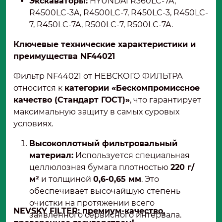
Экскаваторы
:
HYUNDAI R360LC-7A,
R4500LC-3A, R4500LC-7, R450LC-3, R450LC-
7, R450LC-7A, R500LC-7, R500LC-7A.
Ключевые технические характеристики и
преимущества NF44021
Фильтр NF44021 от НЕВСКОГО ФИЛЬТРА
относится к
категории «Бескомпромиссное
качество (Стандарт ГОСТ)»
, что гарантирует
максимальную защиту в самых суровых
условиях.
Высокоплотный фильтровальный
материал:
Используется специальная
целлюлозная бумага плотностью
220 г/
м²
и толщиной
0,6-0,65 мм
. Это
обеспечивает высочайшую степень
очистки на протяжении всего
NEVSKY FILTER: премиум-качество,
заявленного сервисного интервала.