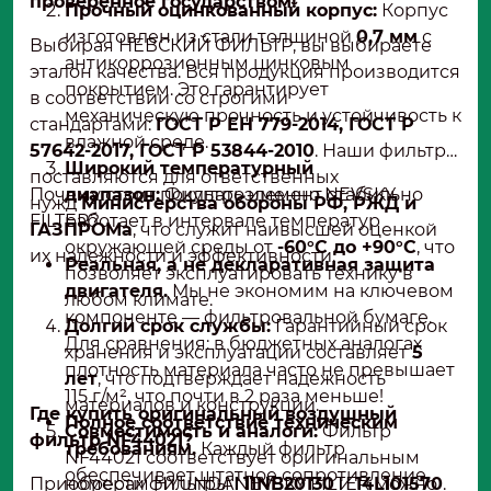
проверенное государством!
Прочный оцинкованный корпус:
Корпус
изготовлен из стали толщиной
0,7 мм
с
Выбирая НЕВСКИЙ ФИЛЬТР, вы выбираете
антикоррозионным цинковым
эталон качества. Вся продукция производится
покрытием. Это гарантирует
в соответствии со строгими
механическую прочность и устойчивость к
стандартами:
ГОСТ Р ЕН 779-2014, ГОСТ Р
влажной среде.
57642-2017, ГОСТ Р 53844-2010
. Наши фильтры
Широкий температурный
поставляются для ответственных
Почему стоит покупать именно NEVSKY
диапазон:
Фильтроэлемент стабильно
нужд
Министерства обороны РФ, РЖД и
FILTER?
работает в интервале температур
ГАЗПРОМа
, что служит наивысшей оценкой
окружающей среды от
-60°C до +90°C
, что
их надежности и эффективности.
Реальная, а не декларативная защита
позволяет эксплуатировать технику в
двигателя.
Мы не экономим на ключевом
любом климате.
компоненте — фильтровальной бумаге.
Долгий срок службы:
Гарантийный срок
Для сравнения: в бюджетных аналогах
хранения и эксплуатации составляет
5
плотность материала часто не превышает
лет
, что подтверждает надежность
115 г/м², что почти в 2 раза меньше!
материалов и конструкции.
Где купить оригинальный воздушный
Полное соответствие техническим
Совместимость и аналоги:
Фильтр
фильтр NF44021?
требованиям.
Каждый фильтр
NF44021 соответствует оригинальным
обеспечивает штатное сопротивление
Приобрести фильтры NEVSKY FILTER можно
номерам HYUNDAI
11NB20130
и
14L101570
.