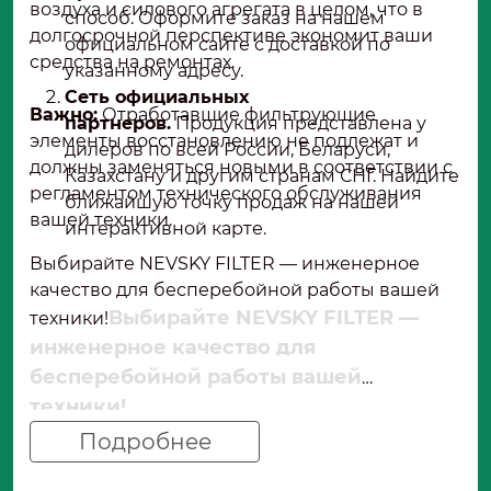
воздуха и силового агрегата в целом, что в
способ. Оформите заказ на нашем
долгосрочной перспективе экономит ваши
официальном сайте с доставкой по
средства на ремонтах.
указанному адресу.
Сеть официальных
Важно:
Отработавшие фильтрующие
партнеров.
Продукция представлена у
элементы восстановлению не подлежат и
дилеров по всей России, Беларуси,
должны заменяться новыми в соответствии с
Казахстану и другим странам СНГ. Найдите
регламентом технического обслуживания
ближайшую точку продаж на нашей
вашей техники.
интерактивной карте.
Выбирайте NEVSKY FILTER — инженерное
качество для бесперебойной работы вашей
Выбирайте NEVSKY FILTER —
техники!
инженерное качество для
бесперебойной работы вашей
техники!
Подробнее