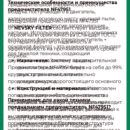
Технические особенности и преимущества
предварительной (первичной) очистки
предочистителя NF47951
воздуха, поступающего в двигатель,
задерживая основную массу крупной пыли,
Воздушный предочиститель NF47951
насекомых, пух и другие загрязняющие
от
NEVSKY FILTER
соответствует высшей,
частицы. Использование полного комплекта
первой категории качества (Стандарт ГОСТ),
воздушных фильтров (предочиститель +
что гарантирует его надежность и
основной фильтр) – это инженерный стандарт
эффективность на протяжении всего срока
для тяжелой техники, создающий
службы.
двухступенчатую систему защиты.
Назначение:
Элемент предварительной
Предочиститель NF47951 берет на себя до 99%
очистки (предочиститель) в
крупных загрязнений, значительно
двухступенчатых системах
продлевая ресурс дорогостоящего основного
воздухоочистки.
фильтра. Это особенно важно, так как
Конструкция и материалы:
Изготовлен
попадание даже небольшого количества
из высокопрочного оцинкованного
Применение: для какой техники
абразивной пыли в моторное масло приводит
металла. Используется специальный
предназначен предочиститель NF47951?
к его загрязнению и действует как наждак,
фильтровальный материал, устойчивый к
вызывая ускоренный износ цилиндров,
влаге и рассчитанный на улавливание
Фильтр NF47951 является точным аналогом
поршневых колец, подшипников
крупных частиц. Плотность и структура
оригинальных деталей и подходит для