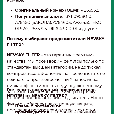
номера:
Оригинальный номер (OEM):
RE63932.
Популярные аналоги:
137110908010,
A76450 (SAKURA), A76460S, AF25430, EKO-
01.92/2, P533723, DIFA 43100-01 и другие.
Почему выбирают предочистители NEVSKY
FILTER?
NEVSKY FILTER
– это гарантия премиум-
качества. Мы производим фильтры только по
стандартам высшей категории, не допуская
компромиссов. Экономия на предочистителе
ложна: его преждевременный износ или
низкая эффективность ведут к ускоренному
Где купить воздушный предочиститель
загрязнению основного фильтра и риску
NF47951 от NEVSKY FILTER?
проникновения абразива в двигатель. Наши
фильтры обеспечивают полную защиту,
Прямые поставки от
продлевая ресурс всей системы очистки
производителя.
Наиболее надежный