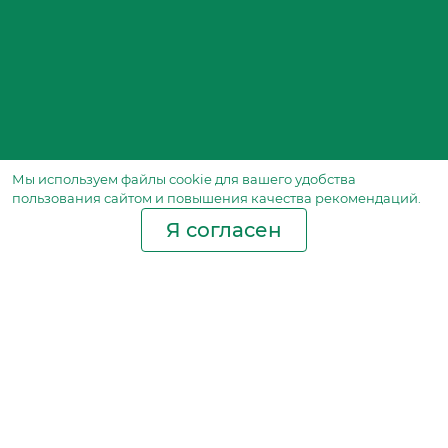
Мы используем файлы сookie для вашего удобства
пользования сайтом и повышения качества рекомендаций.
Я согласен
Производство фильтров
и фильтроэлементов
для всех видов транспорта
и спецтехники
Исходный лист ценообразования
Партнерская сеть