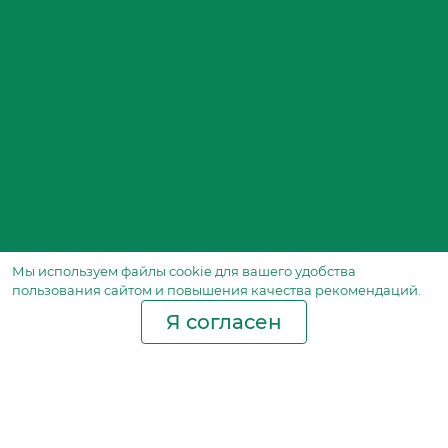
Мы используем файлы сookie для вашего удобства
пользования сайтом и повышения качества рекомендаций.
Я согласен
Производство фильтров
и фильтроэлементов
для всех видов транспорта
и спецтехники
Исходный лист ценообразования