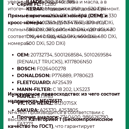
увеличение расхода топлива и масла, а в
ILIADE:
300, 340, 385
Серия FL:
FL280
итоге — дорогостоящий капитальный ремонт.
KERAX:
Модели от 260 до 520 DXi
Прямые оригинальные номера (OEM) и
(включая 260, 270 dC, 300, 320 dCi, 330
кросс-номера:
DXi, 340, 350 (350.34 6x4), 370 dCi/DXi,
Фильтр NF47651 является
полным аналогом оригинальных деталей и
380 DXi, 385, 400, 410 DXi, 420 dCi, 430
соответствует следующим ключевым
DXi, 440 DXi, 450 DXi, 460 DXi, 480 DXi,
номерам:
500 DXi, 520 DXi)
ОЕМ:
20732734, 5001268584, 5010269584
(RENAULT TRUCKS), K117806N50
BOSCH:
F026400278
DONALDSON:
P776889, P780623
FLEETGUARD:
AF25439
MANN-FILTER:
C 18 202, LXS223
Инженерное превосходство: из чего состоит
MAHLE:
9.1.1785
надежность NF47651?
VICTOR REINZ:
8121071SX
SAKURA:
A25370, A25380S
NF47651 производится в соответствии с
Прочие аналоги:
2740400, 986626790,
высшей
Категорией 1 (Бескомпромиссное
FA3273
качество по ГОСТ)
, что гарантирует