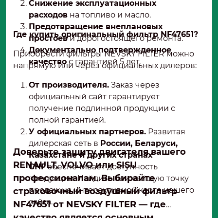
Снижение эксплуатационных
расходов
на топливо и масло.
Предотвращение внеплановых
Где купить оригинальный фильтр NF47651?
простоев
и дорогостоящего ремонта.
Документально подтвержденное
Приобрести фильтры NEVSKY FILTER можно
качество
с гарантией 5 лет.
напрямую или через официальных дилеров:
От производителя.
Заказ через
официальный сайт гарантирует
получение подлинной продукции с
полной гарантией.
У официальных партнеров.
Развитая
дилерская сеть в
России, Беларуси,
Доверьте защиту двигателя вашего
Казахстане и других странах
RENAULT, VOLVO или SISU
СНГ
обеспечивает доступность
профессионалам. Выбирайте
продукции. Найдите ближайшую точку
продаж на интерактивной карте нашего
страховочный воздушный фильтр
сайта.
NF47651 от NEVSKY FILTER — где
качество является основным