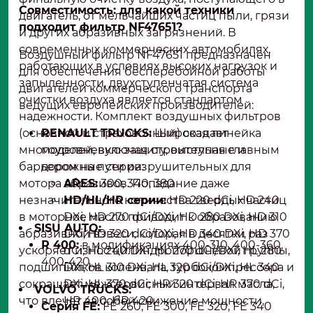
Совместимость: для какой техники
двигатель, от мельчайших частиц пыли, грязи
подходит фильтр NF47651?
и других абразивных загрязнений. В
современных коммерческих автомобилях,
Воздушный фильтр NF47651 предназначен
работающих в условиях высоких нагрузок и
для обеспечения бесперебойной работы
запыленности, двухступенчатая система
двигателей коммерческого транспорта
очистки воздуха является стандартом
ведущих европейских производителей:
надежности. Комплект воздушных фильтров
(основной и страховочный) создает
RENAULT TRUCKS:
Широкая линейка
многоуровневую защиту, выступая главным
моделей, включая строительные и
барьером на пути разрушительных для
дорожные серии:
мотора абразивов. Попадание даже
ARES:
300, 340, 380
незначительного количества твердых частиц
HD/HL/HR серии:
HD 220 dCi, HD 240
в моторное масло приводит к образованию
DXi, HD 270 dCi/DXi, HD 280 DXi, HD 310
SISU AUTO:
абразивной взвеси, которая в десятки раз
DXi, HD 320 dCi/DXi, HD 340 DXi, HD 370
R 400:
в модификациях 400-310, 400-360,
ускоряет износ цилиндропоршневой группы,
dCi; HL 240 DXi, HL 270 dCi/DXi, HL 280
400-420
подшипников коленвала, турбокомпрессора и
DXi, HL 310 DXi, HL 320 dCi/DXi, HL 340
сокращает межсервисный интервал масла,
DXi, HL 370 dCi; HR 320 dCi, HR 370 dCi,
VOLVO TRUCKS:
что влечет за собой снижение мощности,
HR 400, HR 420
Серия
FE:
FE 260, FE 300, FE 320, FE 340