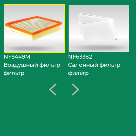
N
С
ф
NF5449M
NF63382
Воздушный фильтр
Салонный фильтр
фильтр
фильтр