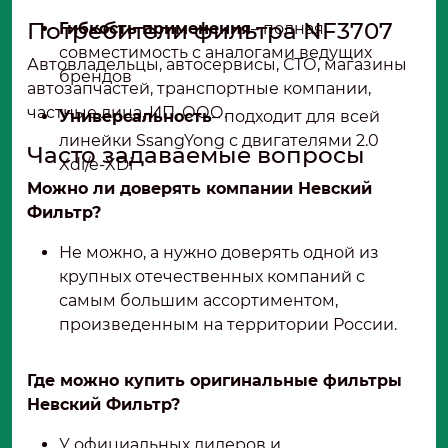
Потребители фильтра NF3707
Гибкость применения
– полная
совместимость с аналогами ведущих
Автовладельцы, автосервисы, СТО, магазины
брендов
автозапчастей, транспортные компании,
частные лица, ИП, ООО.
Универсальность
– подходит для всей
линейки SsangYong с двигателями 2.0
Часто задаваемые вопросы
Xdi/e-XDi
Можно ли доверять компании Невский
Фильтр?
Не можно, а нужно доверять одной из
крупных отечественных компаний с
самым большим ассортиментом,
произведенным на территории России.
Где можно купить оригинальные фильтры
Невский Фильтр?
У официальных дилеров и