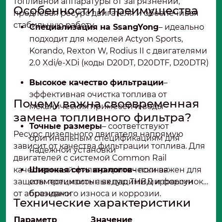
топливной аппаратуры от загрязнений,
Особенности и преимущества
продлевая ресурс двигателя и обеспечивая
стабильную работу.
Специализация на SsangYong
– идеально
подходит для моделей Actyon Sports,
Korando, Rexton W, Rodius II с двигателями
2.0 Xdi/e-XDi (коды D20DT, D20DTF, D20DTR)
Высокое качество фильтрации
–
эффективная очистка топлива от
Почему важна своевременная
механических примесей и воды
замена топливного фильтра?
Точные размеры
– соответствуют
Ресурс дизельного двигателя напрямую
оригинальным спецификациям для
зависит от качества фильтрации топлива. Для
надежной установки
двигателей с системой Common Rail
качественный фильтр критически важен для
Широкая сеть аналогов
– полная
защиты прецизионных пар ТНВД и форсунок
совместимость с ведущими мировыми
от абразивного износа и коррозии.
брендами
Технические характеристики
Параметр
Значение