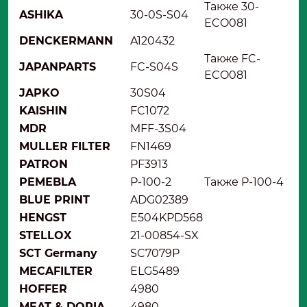
Также 30-
ASHIKA
30-0S-S04
ECO081
DENCKERMANN
A120432
Также FC-
JAPANPARTS
FC-S04S
ECO081
JAPKO
30S04
KAISHIN
FC1072
MDR
MFF-3S04
MULLER FILTER
FN1469
PATRON
PF3913
PEMEBLA
P-100-2
Также P-100-4
BLUE PRINT
ADG02389
HENGST
E504KPD568
STELLOX
21-00854-SX
SCT Germany
SC7079P
MECAFILTER
ELG5489
HOFFER
4980
MEAT & DORIA
4980