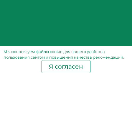
Мы используем файлы сookie для вашего удобства
пользования сайтом и повышения качества рекомендаций.
Я согласен
Производство фильтров
и фильтроэлементов
для всех видов транспорта
и спецтехники
Исходный лист ценообразования
Партнерская сеть