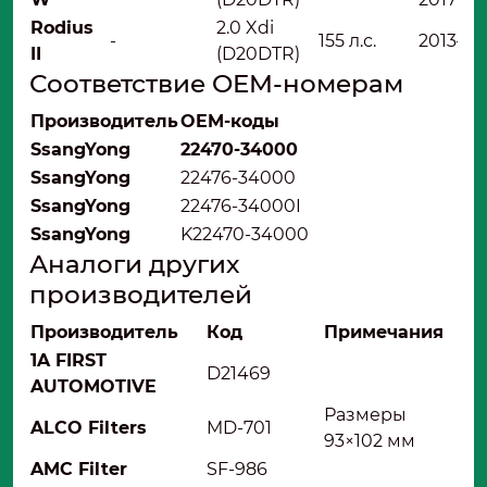
Rodius
2.0 Xdi
-
155 л.с.
2013–н.в
II
(D20DTR)
Соответствие OEM-номерам
Производитель
OEM-коды
SsangYong
22470-34000
SsangYong
22476-34000
SsangYong
22476-34000I
SsangYong
K22470-34000
Аналоги других
производителей
Производитель
Код
Примечания
1A FIRST
D21469
AUTOMOTIVE
Размеры
ALCO Filters
MD-701
93×102 мм
AMC Filter
SF-986