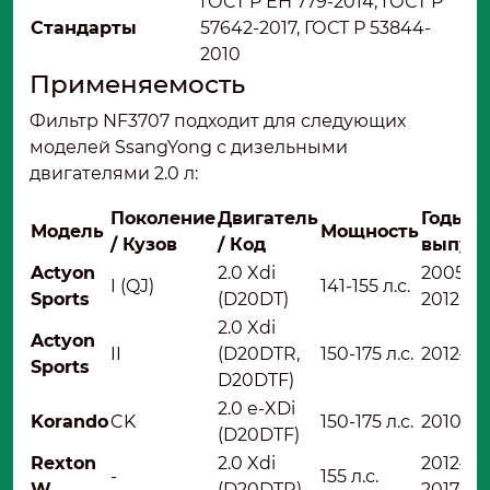
ГОСТ Р ЕН 779-2014, ГОСТ Р
Стандарты
57642-2017, ГОСТ Р 53844-
2010
Применяемость
Фильтр NF3707 подходит для следующих
моделей SsangYong с дизельными
двигателями 2.0 л:
Поколение
Двигатель
Годы
Модель
Мощность
/ Кузов
/ Код
выпус
Actyon
2.0 Xdi
2005–
I (QJ)
141-155 л.с.
Sports
(D20DT)
2012
2.0 Xdi
Actyon
II
(D20DTR,
150-175 л.с.
2012–н.в
Sports
D20DTF)
2.0 e-XDi
Korando
CK
150-175 л.с.
2010–н.
(D20DTF)
Rexton
2.0 Xdi
2012–
-
155 л.с.
W
(D20DTR)
2017