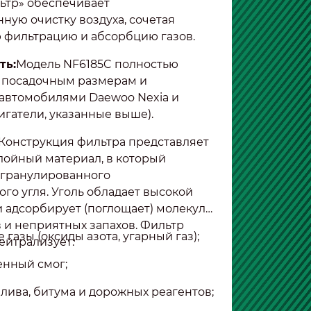
ьтр» обеспечивает
ную очистку воздуха, сочетая
 фильтрацию и абсорбцию газов.
ть:
Модель NF6185C полностью
т посадочным размерам и
 автомобилями Daewoo Nexia и
вигатели, указанные выше).
Конструкция фильтра представляет
лойный материал, в который
 гранулированного
го угля. Уголь обладает высокой
и адсорбирует (поглощает) молекулы
 и неприятных запахов. Фильтр
газы (оксиды азота, угарный газ);
ейтрализует:
нный смог;
плива, битума и дорожных реагентов;