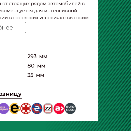
 от стоящих рядом автомобилей в
екомендуется для интенсивной
ции в городских условиях с высоким
агазованности. При использовании
бнее
фильтра воздух в салоне остается
же при движении в плотном потоке
а.
293
мм
80
мм
35
мм
розницу