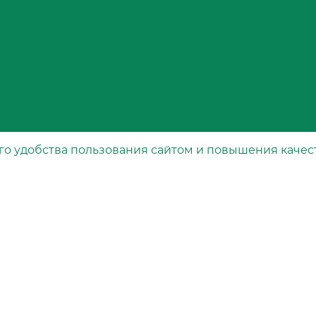
го удобства пользования сайтом и повышения качес
Каталог
рта
Специальные фильтры
Воздушные фильтры
Масляные фильтры
Топливные фильтры
вания
Салонные фильтры
Гидравлические фильтры
Свечные фильтры
Осушители воздуха тормозной системы
Фильтры охлаждающей жидкости