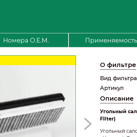
Номера O.E.M.
Применяемост
О фильтре
Вид фильтра
Артикул
Описание
Угольный сал
Filter)
Угольный сал