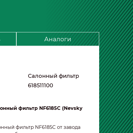
ь
Аналоги
Салонный фильтр
618511100
онный фильтр NF6185C (Nevsky
онный фильтр NF6185C от завода