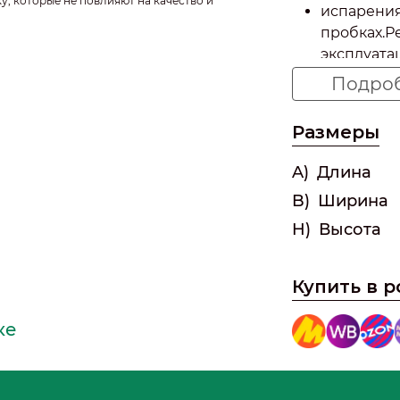
у, которые не повлияют на качество и
испарения
пробках.Р
эксплуата
уровнем з
Подро
угольного 
свежим да
Размеры
транспорт
A)
Длина
B)
Ширина
H)
Высота
Купить в 
ке