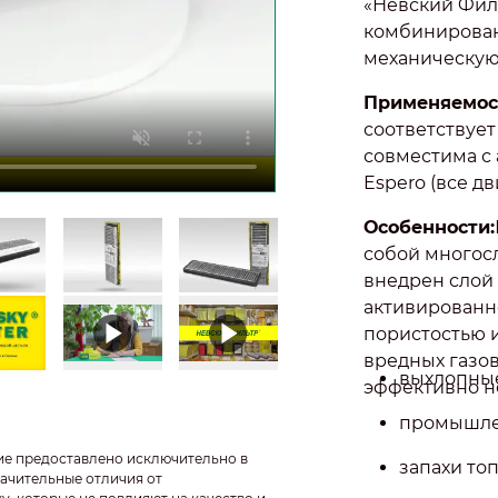
«Невский Фил
комбинирован
механическую
Применяемос
соответствуе
совместима с
Espero (все д
Особенности:
собой многос
внедрен слой
активированно
пористостью 
вредных газов
выхлопные 
эффективно н
промышле
ие предоставлено исключительно в
запахи то
ачительные отличия от