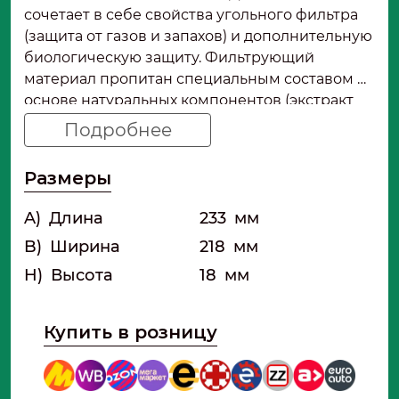
сочетает в себе свойства угольного фильтра
(защита от газов и запахов) и дополнительную
биологическую защиту. Фильтрующий
материал пропитан специальным составом на
основе натуральных компонентов (экстракт
грейпфрута или чайного дерева), который
Подробнее
подавляет рост и размножение плесени,
грибка и болезнетворных бактерий на
Размеры
поверхности фильтра. Это предотвращает
появление затхлого запаха из дефлекторов
A)
Длина
233
мм
даже при повышенной влажности и при
B)
Ширина
218
мм
длительном простое автомобиля. БИО-
пропитка безопасна для человека, не
H)
Высота
18
мм
вызывает аллергических реакций и сохраняет
свои свойства в течение всего срока службы
Купить в розницу
фильтра. Фильтр рекомендован для
водителей с детьми, людей, страдающих
аллергией и астмой, а также для