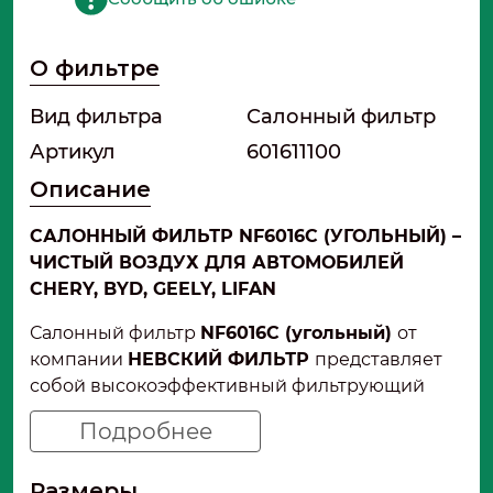
О фильтре
Вид фильтра
Салонный фильтр
Артикул
601611100
Описание
САЛОННЫЙ ФИЛЬТР NF6016C (УГОЛЬНЫЙ) –
ЧИСТЫЙ ВОЗДУХ ДЛЯ АВТОМОБИЛЕЙ
CHERY, BYD, GEELY, LIFAN
Салонный фильтр
NF6016C (угольный)
от
компании
НЕВСКИЙ ФИЛЬТР
представляет
собой высокоэффективный фильтрующий
элемент с активированным углем,
Подробнее
предназначенный для очистки воздуха,
поступающего в салон широкого спектра
Размеры
популярных китайских автомобилей марок