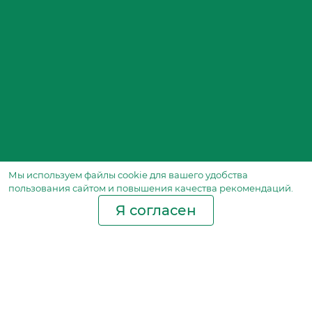
Мы используем файлы сookie для вашего удобства
пользования сайтом и повышения качества рекомендаций.
Я согласен
Производство фильтров
и фильтроэлементов
для всех видов транспорта
и спецтехники
Исходный лист ценообразования