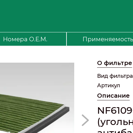
Номера O.E.M.
Применяемост
О фильтре
Вид фильтра
Артикул
Описание
NF610
(уголь
антиба