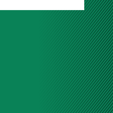
 синтетическое полотно с
лотностью обеспечивает
задерживание твердых частиц:
и строительная пыль (размером от
ыхлопных газов и износа тормозных
стений (включая аллергенные виды
 амброзия, полынь, злаковые)
бов и плесени
 пух и семена растений
стицы износа шин и дорожного
нные выбросы в твердой фазе