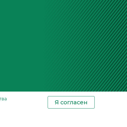
ьный уровень
ция газов)
ванного угля с развитой пористой
оглощает газообразные загрязнения:
ота и серы
— основные
ты смога
аз
— продукт неполного сгорания
оды и летучие органические
ия
нные выбросы и химические
тва
Я согласен
тели
Новости
Контакты
йтрализация запахов:
Где купить