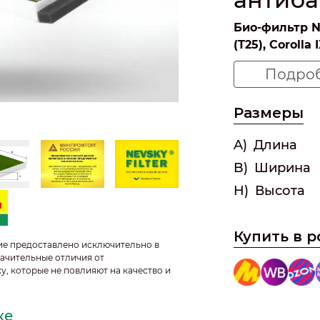
Био-фильтр N
(T25), Corolla 
максимальна
Подро
NF6109СА БИ
салонного фил
Размеры
объединяющая 
усиленной ант
A)
Длина
оптимальный 
B)
Ширина
требовательны
H)
Высота
аллергиков, а
детьми и люд
Купить в 
Полная трехс
ие предоставлено исключительно в
ачительные отличия от
1. Меха
у, которые не повлияют на качество и
(пылеул
ке