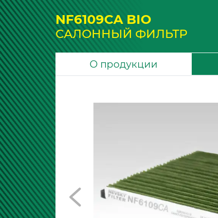
NF6109CA BIO
САЛОННЫЙ ФИЛЬТР
О продукции