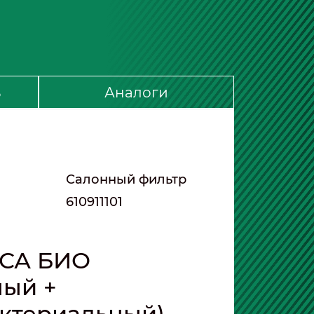
ь
Аналоги
Салонный фильтр
610911101
9СА БИО
ный +
ктериальный)