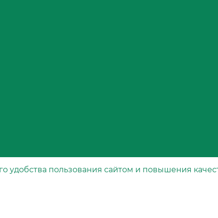
2. Угол
(адсорб
Слой активиро
структурой п
Оксиды аз
компонен
Угарный г
топлива
Углеводор
соединен
Промышле
го удобства пользования сайтом и повышения качес
Каталог
загрязни
рта
Специальные фильтры
Полная не
Воздушные фильтры
Масляные фильтры