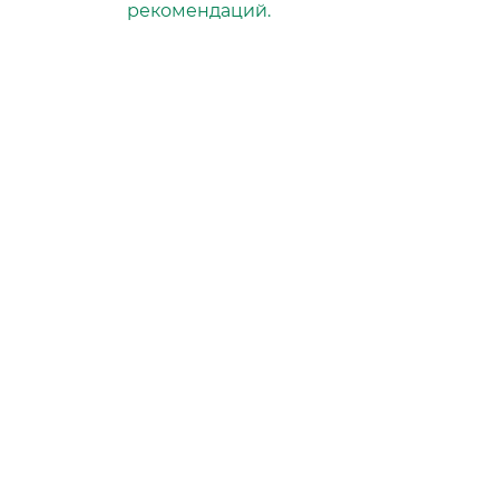
Производство фильтров
рекомендаций.
и фильтроэлементов
для всех видов транспо
и спецтехники
Исходный лист ценообразо
Партнерская сеть
Бизнес идеи
Ответы на вопросы
Гимн NEVSKY FILTER