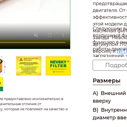
предотвращае
двигателя. От
эффективност
этой модели 
Следующим в
масляных филь
воздушный фи
завода "Невск
функцию в очи
артикулом 170
работы двигат
версия) и
NF1
загрязнений, 
обеспечивают
службы двига
Подро
способствуют 
для КамАЗ 53
Фильтр", таки
Размеры
и модель NF45
высокую степе
A)
Внешний 
новых, так и 
ие предоставлено исключительно в
вверху
позволяет вы
ачительные отличия от
B)
Внутренн
у, которые не повлияют на качество и
зависимости о
диаметр вве
Топливные фи