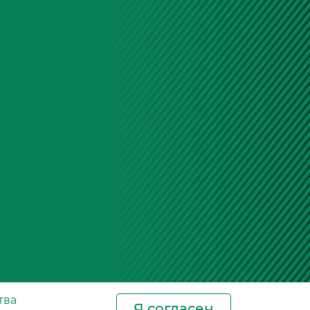
влению автомобилем, что особенно
ложных условиях эксплуатации.
 установки фильтров используются
корпуса, которые обеспечивают
ь и защиту от воздействия внешней
 воздушного фильтра и корпус
льтра КамАЗ 5320 повышают
 и эффективность работы фильтров.
речисленных фильтров имеет
чение для надежной работы КамАЗ
зование высококачественных
их как продукция завода "Невский
олько продлевает срок службы
ругих систем автомобиля, но и
атус компании как производителя
са. При выборе фильтров важно
тва
Я согласен