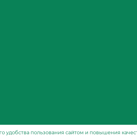
точному упра
актуально в с
Для надежной
специальные 
герметичност
среды. Корпус
масляного фи
долговечность
Каждый из пе
ключевое зна
5320. Исполь
фильтров, так
Фильтр", не т
двигателя и д
утверждает ст
премиум-клас
го удобства пользования сайтом и повышения качес