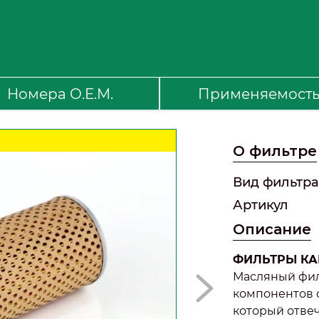
Номера O.E.M.
Применяемост
О фильтре
Вид фильтра
Артикул
Описание
ФИЛЬТРЫ КАМ
Масляный фил
компонентов с
который отвеч