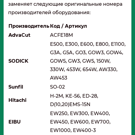
заменяет следующие оригинальные номера
производителей оборудования:
Производитель
Код / Артикул
AdvaCut
ACFE18M
E500, E300, E600, E800, E1100,
G3A, G5A, GO3, GOW3, GOW4,
SODICK
GOW5, GW3, GW5, 150W,
330W, 453W, 654W, AW330,
AW453
Sunfil
SO-02
H-2M, KE-56, ED-28,
Hitachi
D(10,20)EMS-15N
EW250, EW300, EW400,
EIBU
EW450, EW600, EW700,
EW1000, EW400-3