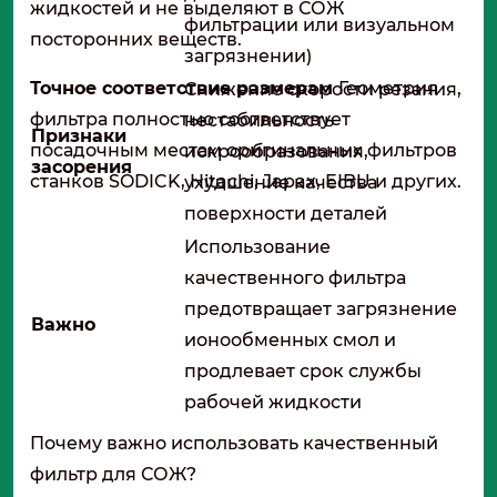
жидкостей и не выделяют в СОЖ
фильтрации или визуальном
посторонних веществ.
загрязнении)
Точное соответствие размерам
Геометрия
Снижение скорости резания,
фильтра полностью соответствует
нестабильность
Признаки
посадочным местам оригинальных фильтров
искрообразования,
засорения
станков SODICK, Hitachi, Japax, EIBU и других.
ухудшение качества
поверхности деталей
Использование
качественного фильтра
предотвращает загрязнение
Важно
ионообменных смол и
продлевает срок службы
рабочей жидкости
Почему важно использовать качественный
фильтр для СОЖ?