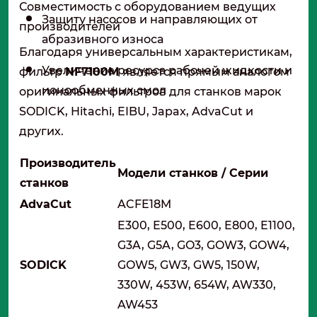
Совместимость с оборудованием ведущих
Защиту насосов и направляющих от
производителей
абразивного износа
Благодаря универсальным характеристикам,
Увеличение ресурса рабочей жидкости и
фильтр
NF7100M
является прямым аналогом
ионообменных смол
оригинальных фильтров для станков марок
SODICK, Hitachi, EIBU, Japax, AdvaCut и
других.
Производитель
Модели станков / Серии
станков
AdvaCut
ACFE18M
E300, E500, E600, E800, E1100,
G3A, G5A, GO3, GOW3, GOW4,
SODICK
GOW5, GW3, GW5, 150W,
330W, 453W, 654W, AW330,
AW453