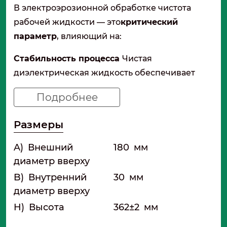
В электроэрозионной обработке чистота
рабочей жидкости — это
критический
параметр
, влияющий на:
Стабильность процесса
Чистая
диэлектрическая жидкость обеспечивает
равномерное искрообразование и высокую
Подробнее
скорость резания.
Качество поверхности
Размеры
Микрочастицы в СОЖ
могут царапать обработанную поверхность и
A)
Внешний
180
мм
ухудшать ее чистоту.
диаметр вверху
Ресурс оборудования
Загрязненная
B)
Внутренний
30
мм
жидкость вызывает ускоренный износ
диаметр вверху
насосов, фильтров тонкой очистки и
H)
Высота
362±2
мм
ионообменных смол.