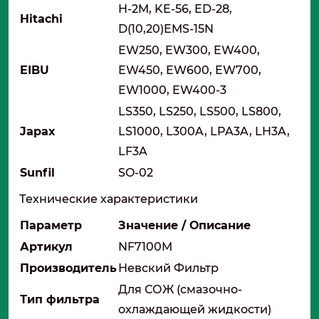
H-2M, KE-56, ED-28,
Hitachi
D(10,20)EMS-15N
EW250, EW300, EW400,
EIBU
EW450, EW600, EW700,
EW1000, EW400-3
LS350, LS250, LS500, LS800,
Japax
LS1000, L300A, LPA3A, LH3A,
LF3A
Sunfil
SO-02
Технические характеристики
Параметр
Значение / Описание
Артикул
NF7100M
Производитель
Невский Фильтр
Для СОЖ (смазочно-
Тип фильтра
охлаждающей жидкости)