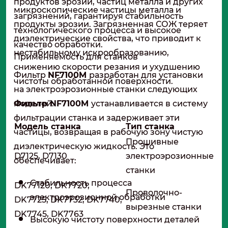
продуктов эрозии, частиц металла и других
микроскопические частицы металла и
загрязнений, гарантируя стабильность
продукты эрозии. Загрязненная СОЖ теряет
технологического процесса и высокое
диэлектрические свойства, что приводит к
качество обработки.
нестабильному искрообразованию,
Применяемость для станков
снижению скорости резания и ухудшению
Фильтр
NF7100M
разработан для установки
чистоты обработанной поверхности.
на электроэрозионные станки следующих
Фильтр NF7100M
моделей:
устанавливается в систему
фильтрации станка и задерживает эти
Модель станка
Тип станка
частицы, возвращая в рабочую зону чистую
Прошивные
диэлектрическую жидкость. Это
D7125, D7130
электроэрозионные
обеспечивает:
станки
Стабильность процесса
DK77120, DK7720,
Проволочно-
электроэрозионной обработки
DK7725, DK7732, DK7740,
вырезные станки
DK7745, DK7763
Высокую чистоту поверхности деталей