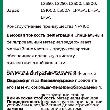
LS350, LS250, LS500, LS800,
Japax
LS1000, L300A, LPA3A, LH3A,
LF3A
Конструктивные преимущества NF7100
Высокая тонкость фильтрации
Специальный
фильтровальный материал задерживает
мельчайшие частицы продуктов эрозии,
обеспечивая идеальную чистоту
диэлектрической жидкости.
Регламент обслуживания и замена
Оптимальная грязеемкость
Увеличенный
ресурс фильтра позволяет реже проводить
Параметр
Рекомендация
его замену, сокращая простои оборудования.
Зависит от интенсивности
эксплуатации станка
Химическая стойкость
Материалы фильтра
Периодичность
(рекомендуется при падении
устойчивы к воздействию диэлектрических
замены
давления в системе