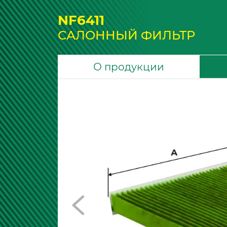
NF6411
САЛОННЫЙ ФИЛЬТР
О продукции