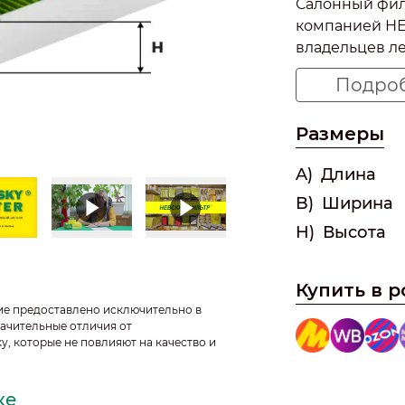
Салонный фил
компанией НЕ
владельцев л
Renault Trucks
Подро
Разработанный
требованиями 
Размеры
является пол
оригинальным 
A)
Длина
номерами 50 01
премиальному
B)
Ширина
H)
Высота
Почему
салонны
Купить в 
важно д
ие предоставлено исключительно в
ачительные отличия от
Renault Magn
у, которые не повлияют на качество и
автомобиль с
просторной к
дальних пере
ке