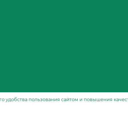
угольному
Снижает к
растений,
Предотвр
запахов в
Сохраняет
контроля 
испарите
Кому о
регуляр
фильтр
го удобства пользования сайтом и повышения качес
Каталог
Дальноб
рта
Специальные фильтры
кабине тр
Воздушные фильтры
Масляные фильтры
Аллергик