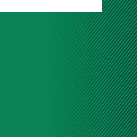
водили за рулем этого автомобиля
Качество воздуха в кабине
яет на концентрацию, самочувствие
ь водителя.
 салонный фильтр становится
рьером, защищающим здоровье
ыли, выхлопных газов и аллергенов.
амена фильтра обеспечивает не
 воздух, но и защищает систему
ля кабины от загрязнений.
 высокотехнологичный барьер,
ет мельчайшие частицы пыли и
ючая PM2.5
 проникновение выхлопных газов и
имических соединений благодаря