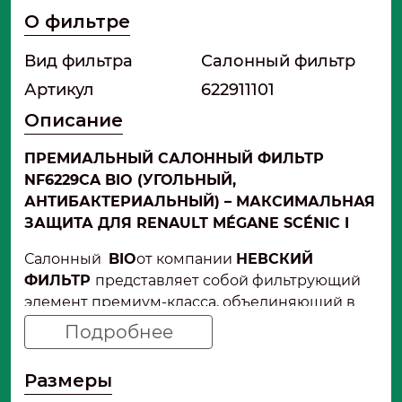
О фильтре
Вид фильтра
Салонный фильтр
Артикул
622911101
Описание
ПРЕМИАЛЬНЫЙ САЛОННЫЙ ФИЛЬТР
NF6229CA BIO (УГОЛЬНЫЙ,
АНТИБАКТЕРИАЛЬНЫЙ) – МАКСИМАЛЬНАЯ
ЗАЩИТА ДЛЯ RENAULT MÉGANE SCÉNIC I
Салонный
BIO
от компании
НЕВСКИЙ
ФИЛЬТР
представляет собой фильтрующий
элемент премиум-класса, объединяющий в
себе три уровня защиты: механическую
Подробнее
фильтрацию, угольную адсорбцию и
антибактериальную обработку Bio. Фильтр
Размеры
предназначен для очистки воздуха,