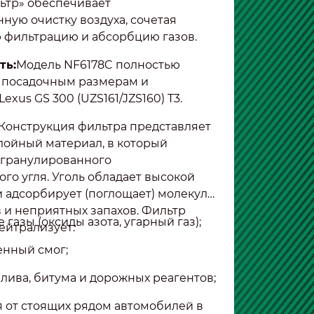
ьтр» обеспечивает
ную очистку воздуха, сочетая
 фильтрацию и абсорбцию газов.
ть:
Модель NF6178C полностью
т посадочным размерам и
exus GS 300 (UZS161/JZS160) T3.
Конструкция фильтра представляет
лойный материал, в который
 гранулированного
го угля. Уголь обладает высокой
и адсорбирует (поглощает) молекулы
 и неприятных запахов. Фильтр
газы (оксиды азота, угарный газ);
ейтрализует:
нный смог;
плива, битума и дорожных реагентов;
 от стоящих рядом автомобилей в