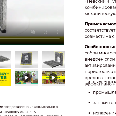
«Невский Фил
комбинирован
механическую
Применяемос
соответствуе
совместима с L
Особенности:
собой многос
внедрен слой
активированно
пористостью 
вредных газов
выхлопные 
эффективно н
промышле
запахи то
ие предоставлено исключительно в
ачительные отличия от
испарения