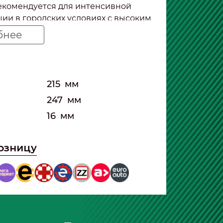
екомендуется для интенсивной
ции в городских условиях с высоким
агазованности. При использовании
бнее
фильтра воздух в салоне остается
же при движении в плотном потоке
а.
215
мм
247
мм
16
мм
розницу