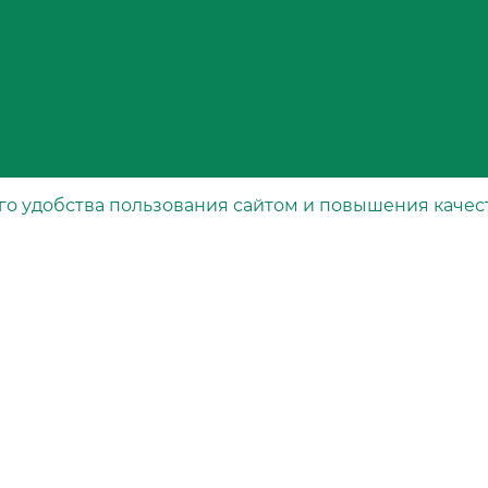
го удобства пользования сайтом и повышения качес
Каталог
рта
Специальные фильтры
Воздушные фильтры
Масляные фильтры
Топливные фильтры
вания
Салонные фильтры
Гидравлические фильтры
Свечные фильтры
Осушители воздуха тормозной системы
Фильтры охлаждающей жидкости
Масляные фильтры для АКПП