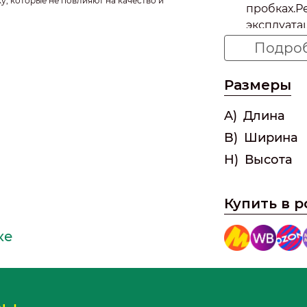
у, которые не повлияют на качество и
пробках.Р
эксплуата
уровнем з
Подро
угольного 
свежим да
Размеры
транспорт
A)
Длина
B)
Ширина
H)
Высота
Купить в 
ке