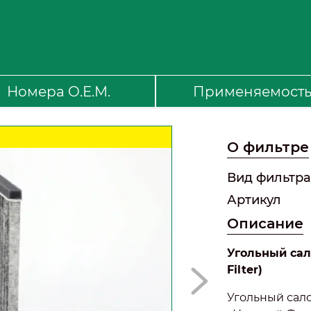
Номера O.E.M.
Применяемост
О фильтре
Вид фильтра
Артикул
Описание
Угольный сал
Filter)
Угольный сал