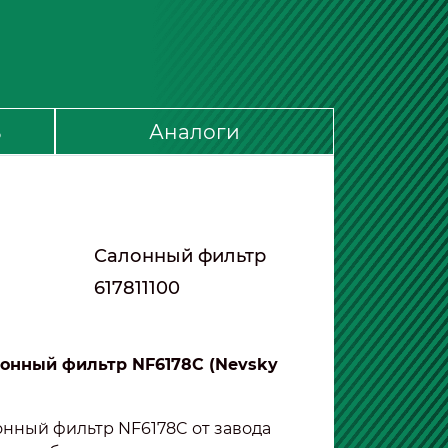
ь
Аналоги
Салонный фильтр
617811100
онный фильтр NF6178C (Nevsky
онный фильтр NF6178C от завода