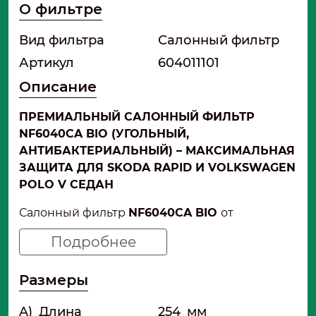
О фильтре
Вид фильтра
Салонный фильтр
Артикул
604011101
Описание
ПРЕМИАЛЬНЫЙ САЛОННЫЙ ФИЛЬТР
NF6040CA BIO (УГОЛЬНЫЙ,
АНТИБАКТЕРИАЛЬНЫЙ) – МАКСИМАЛЬНАЯ
ЗАЩИТА ДЛЯ SKODA RAPID И VOLKSWAGEN
POLO V СЕДАН
Салонный фильтр
NF6040CA BIO
от
компании
НЕВСКИЙ ФИЛЬТР
представляет
Подробнее
собой фильтрующий элемент премиум-
класса, объединяющий в себе три уровня
Размеры
защиты : механическую фильтрацию,
угольную адсорбцию и антибактериальную
A)
Длина
254
мм
обработку Bio. Фильтр предназначен для