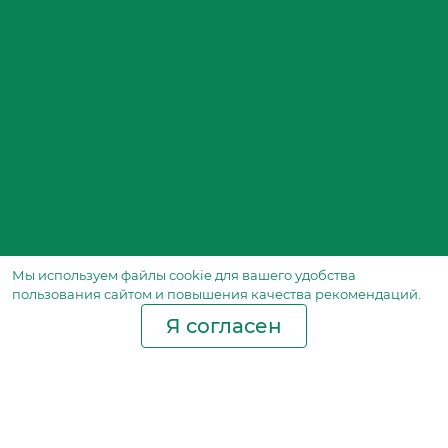
Мы используем файлы сookie для вашего удобства
пользования сайтом и повышения качества рекомендаций.
Я согласен
Производство фильтров
и фильтроэлементов
для всех видов транспорта
и спецтехники
Исходный лист ценообразования