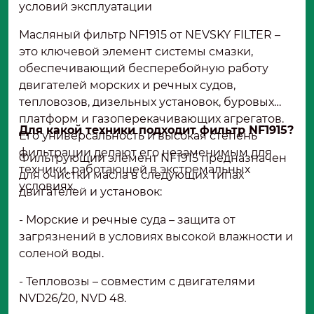
условий эксплуатации
Масляный фильтр NF1915 от NEVSKY FILTER –
это ключевой элемент системы смазки,
обеспечивающий бесперебойную работу
двигателей морских и речных судов,
тепловозов, дизельных установок, буровых
платформ и газоперекачивающих агрегатов.
Для какой техники подходит фильтр NF1915?
Его универсальность и высокая степень
фильтрации делают его незаменимым для
Фильтрующий элемент NF1915 предназначен
техники, работающей в экстремальных
для очистки масла в следующих типах
условиях.
двигателей и установок:
- Морские и речные суда – защита от
загрязнений в условиях высокой влажности и
соленой воды.
- Тепловозы – совместим с двигателями
NVD26/20, NVD 48.