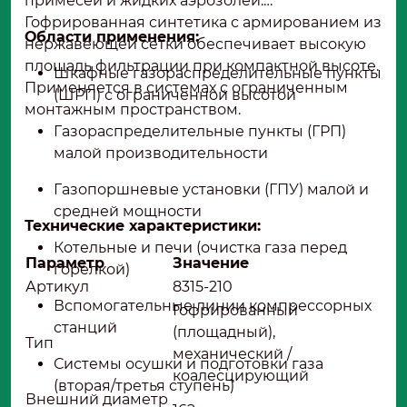
примесей и жидких аэрозолей.
Гофрированная синтетика с армированием из
Области применения:
нержавеющей сетки обеспечивает высокую
площадь фильтрации при компактной высоте.
Шкафные газораспределительные пункты
Применяется в системах с ограниченным
(ШРП) с ограниченной высотой
монтажным пространством.
Газораспределительные пункты (ГРП)
малой производительности
Газопоршневые установки (ГПУ) малой и
средней мощности
Технические характеристики:
Котельные и печи (очистка газа перед
Параметр
Значение
горелкой)
Артикул
8315-210
Вспомогательные линии компрессорных
Гофрированный
станций
(площадный),
Тип
механический /
Системы осушки и подготовки газа
коалесцирующий
(вторая/третья ступень)
Внешний диаметр