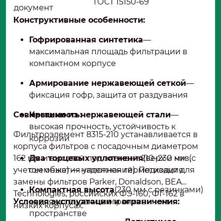
ГОСТ 15150-69
документ
Конструктивные особенности:
Гофрированная синтетика
—
максимальная площадь фильтрации в
компактном корпусе
Армирование нержавеющей сеткой
—
фиксация гофр, защита от раздувания
Совместимость:
Крышки из нержавеющей стали
—
высокая прочность, устойчивость к
Фильтроэлемент 8315-210 устанавливается в
коррозии
корпуса фильтров с посадочным диаметром
162 мм и высотой под элемент 210–230 мм (с
Два торцевых уплотнения
(верх и низ,
учетом обжатия уплотнений). Подходит для
съемные) — надежная герметизация
замены фильтров Parker, Donaldson, BEA
Компактная высота
(230 мм с резинками)
Technologies, российских ФЭ-160, ФГ-162 в
Условия эксплуатации и ограничения:
— для установки в ограниченном
низких корпусах.
пространстве