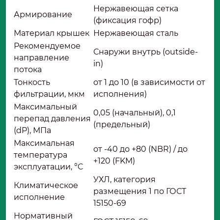
Нержавеющая сетка
Армирование
(фиксация гофр)
Материал крышек
Нержавеющая сталь
Рекомендуемое
Снаружи внутрь (outside-
направление
in)
потока
Тонкость
от 1 до 10 (в зависимости от
фильтрации, мкм
исполнения)
Максимальный
0,05 (начальный), 0,1
перепад давления
(предельный)
(dP), МПа
Максимальная
от -40 до +80 (NBR) / до
температура
+120 (FKM)
эксплуатации, °C
УХЛ, категория
Климатическое
размещения 1 по ГОСТ
исполнение
15150-69
Нормативный