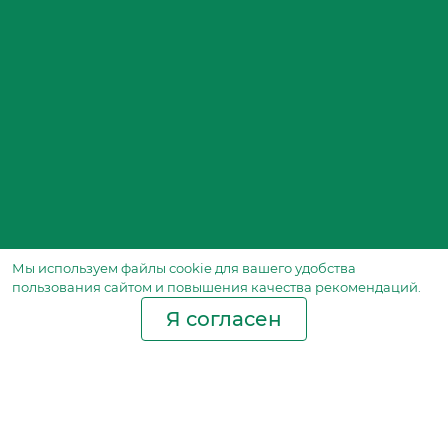
Мы используем файлы сookie для вашего удобства
пользования сайтом и повышения качества рекомендаций.
Я согласен
Производство фильтров
и фильтроэлементов
для всех видов транспорта
и спецтехники
Исходный лист ценообразования