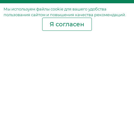
Мы используем файлы сookie для вашего удобства
пользования сайтом и повышения качества рекомендаций.
Я согласен
Производство фильтров
и фильтроэлементов
для всех видов транспорта
и спецтехники
Исходный лист ценообразования
Партнерская сеть
Бизнес идеи
Ответы на вопросы