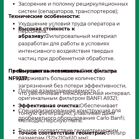
Засорение и поломку рециркуляционных
систем (сепараторов, транспортеров);
Технические особенности:
Ухудшение условий труда оператора и
Высокая стойкость к
персонала.
абразиву:
Фильтровальный материал
разработан для работы в условиях
интенсивного воздействия твердых
частиц при дробеметной обработке.
Преимущества использования фильтра
Высокая пылеемкость:
Способность
NF9337:
удерживать большое количество
загрязнений без потери эффективности,
Полная взаимозаменяемость с
что увеличивает межсервисный интервал.
оригинальным фильтром BANFI A9321;
Эффективная очистка:
Обеспечивает
Специализированная конструкция для
тонкую фильтрацию, улавливая даже
дробеметного оборудования Carlo Banfi;
мелкодисперсную пыль.
Точное соответствие геометрическим
Точное соответствие геометрии:
Фильтр
размерам (321x210x610 мм);