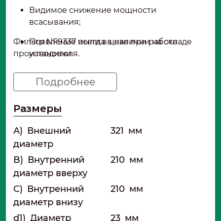
Видимое снижение мощности
всасывания;
Фильтр NF9337 всегда в наличии на складе
Появление пыли в цехе при работе
производителя.
установки.
Подробнее
Размеры
A)
Внешний
321
мм
диаметр
B)
Внутренний
210
мм
диаметр вверху
C)
Внутренний
210
мм
диаметр внизу
d1)
Диаметр
23
мм