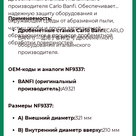
производителя Carlo Banfi. Обеспечивает
надежную защиту оборудования и
Применяемость:
окружающей среды от абразивной пыли,
частиц дроби и других загрязнений,
Дробеметные станки Carlo Banfi
(CARLO
образующихся в процессе дробеметной
BANFI) —适用于各种型号 дробеметного
обработки поверхностей.
оборудования итальянского
производителя.
OEM-коды и аналоги NF9337:
BANFI (оригинальный
производитель):
A9321
Размеры NF9337:
A) Внешний диаметр:
321 мм
B) Внутренний диаметр вверху:
210 мм