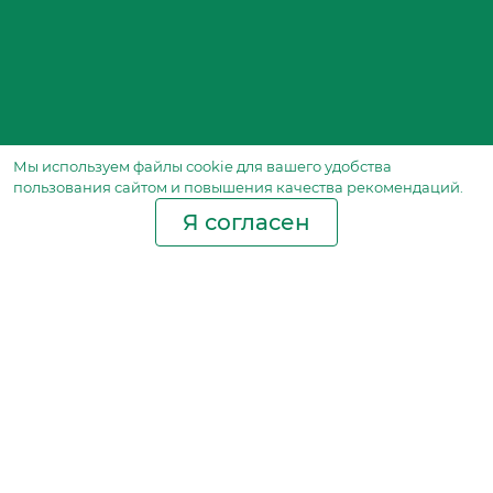
Мы используем файлы сookie для вашего удобства
пользования сайтом и повышения качества рекомендаций.
Я согласен
Производство фильтров
и фильтроэлементов
для всех видов транспорта
и спецтехники
Исходный лист ценообразования
Партнерская сеть