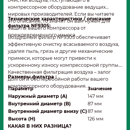
очистки воздуха, поступающего в
компрессорное оборудование ведущих
мировых производителей. Если вы читаете
Технические характеристики / описание
это описание, то значит он вам нужен для
фильтра NF9305:
защиты вашего компрессора от
преждевременного износа.
Воздушный фильтр NF9305 обеспечивает
эффективную очистку всасываемого воздуха,
удаляя пыль, грязь и другие механические
примеси, которые могут привести к
ускоренному износу компрессорной группы.
Качественная фильтрация воздуха – залог
Размеры фильтра :
долгой и бесперебойной работы вашего
компрессорного оборудования.
Параметр
Значение
Наружный диаметр (A)
147 мм
Внутренний диаметр (B)
87 мм
Внутренний диаметр внизу (C)
87 мм
Высота (H)
126 мм
КАКАЯ В НИХ РАЗНИЦА?