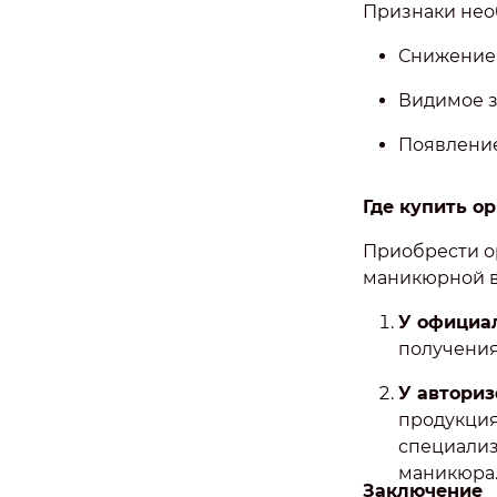
Признаки нео
Снижение
Видимое з
Появление
Где купить о
Приобрести о
маникюрной в
У официа
получения
У автори
продукция
специализ
маникюра
Заключение