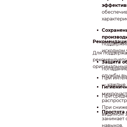
эффектив
обеспечив
характери
Сохранен
производи
Рекомендации
поддержив
исходном 
Для поддержа
рекомендуетс
Защита о
оригинальный
попадание
службы вы
При интен
— каждые 
Гигиеничн
микрочаст
При средн
распростр
При сниж
Простота
видимом з
занимает 
навыков.