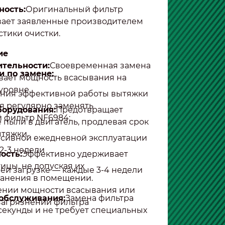
ность:
Оригинальный фильтр
ает заявленные производителем
стики очистки.
ие
тельности:
Своевременная замена
 по замене:
ает мощность всасывания на
уровне.
ния эффективной работы вытяжки
я регулярно заменять
борудования:
Предотвращает
 фильтр NF6984:
 пыли в двигатель, продлевая срок
тяжки.
сивной ежедневной эксплуатации
2-3 недели
ость:
Эффективно удерживает
ицы, не допуская их
ей загрузке — каждые 3-4 недели
анения в помещении.
ении мощности всасывания или
 обслуживания:
Замена фильтра
агрязнении фильтра
секунды и не требует специальных