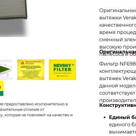
Оригинальный
вытяжки Verak
качественного
время процед
сменный элем
высокую прои
Оригинальная
пылесоса и об
Фильтр NF698
комплектующ
вытяжек Verak
данной модел
соответствуе
производител
ие предоставлено исключительно в
Конструктивн
ачительные отличия от
у, которые не повлияют на качество и
Единый б
единого б
вынимаетс