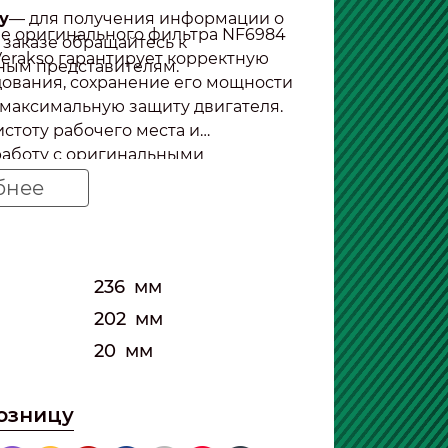
у
— для получения информации о
е оригинального фильтра NF6984
 заказе обращайтесь к
erakso гарантирует корректную
ным представителям.
дования, сохранение его мощности
 максимальную защиту двигателя.
стоту рабочего места и
аботу с оригинальными
ими!
бнее
236
мм
202
мм
20
мм
розницу