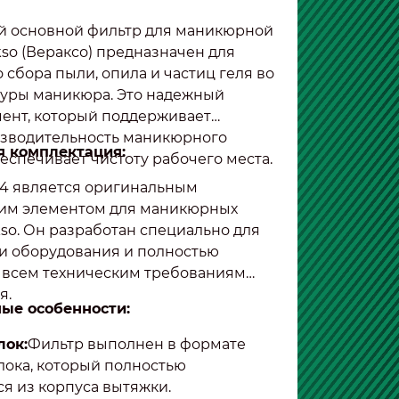
 основной фильтр для маникюрной
so (Вераксо) предназначен для
 сбора пыли, опила и частиц геля во
уры маникюра. Это надежный
ент, который поддерживает
зводительность маникюрного
 комплектация:
еспечивает чистоту рабочего места.
4 является оригинальным
им элементом для маникюрных
so. Он разработан специально для
и оборудования и полностью
т всем техническим требованиям
я.
ые особенности:
лок:
Фильтр выполнен в формате
лока, который полностью
я из корпуса вытяжки.