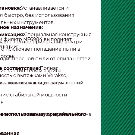
тановка:
Устанавливается и
я быстро, без использования
льных инструментов.
ное назначение:
фиксация:
Специальная конструкция
 фильтр NF6984 выполняет
ает плотное прилегание внутри
нкции:
что исключает попадание пыли в
отсек.
одисперсной пыли от опила ногтей
 соответствие:
Полная
ие частиц геля и акрила
ость с вытяжками Verakso,
ванная производителем.
игателя вытяжки от загрязнений
ние стабильной мощности
ия
а использования оригинального
ие чистоты воздуха в рабочей зоне
ованная