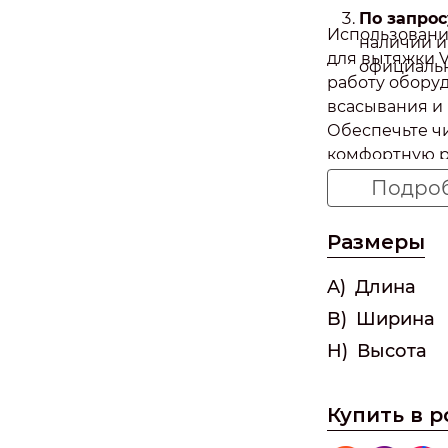
По запрос
Использовани
наличии и
для вытяжки V
официаль
работу обору
всасывания и
Обеспечьте чи
комфортную р
комплектующ
Подро
Размеры
A)
Длина
B)
Ширина
H)
Высота
Купить в 