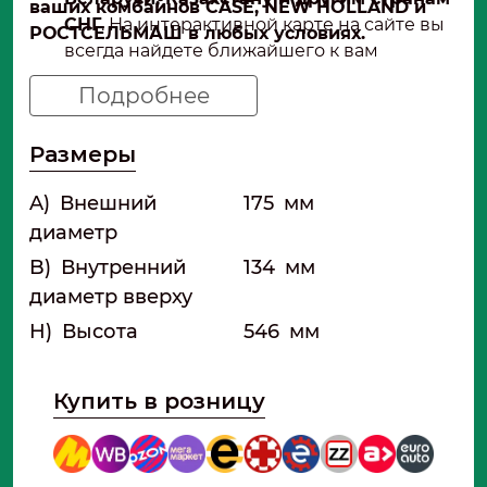
ваших комбайнов CASE, NEW HOLLAND и
СНГ
. На интерактивной карте на сайте вы
РОСТСЕЛЬМАШ в любых условиях.
всегда найдете ближайшего к вам
проверенного поставщика.
Подробнее
Размеры
A)
Внешний
175
мм
диаметр
B)
Внутренний
134
мм
диаметр вверху
H)
Высота
546
мм
Купить в розницу