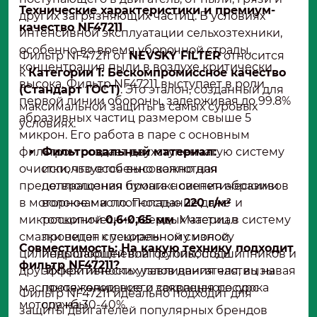
Технические характеристики и премиум-
других загрязняющих частиц. В условиях
качество NF47211
интенсивной эксплуатации сельхозтехники,
особенно во время уборочной страды,
Фильтр NF47211 от
NEVSKY FILTER
относится
концентрация пыли в воздухе критически
к
Категории 1: Бескомпромиссное качество
высока. Фильтр NF47211 выступает в роли
(Стандарт ГОСТ)
. Это эталон, созданный для
первой линии обороны, задерживая до 99.8%
максимальной защиты в самых суровых
абразивных частиц размером свыше 5
условиях.
микрон. Его работа в паре с основным
фильтром создает двухступенчатую систему
Фильтровальный материал:
очистки, что особенно важно для
используется высокоплотная
предотвращения проникновения абразивов
целлюлозная бумага с синтетическими
в моторное масло. Попадание даже
волокнами плотностью
220 г/м²
и
микроскопических твердых частиц в систему
толщиной
0,6-0,65 мм
. Материал
смазки ведет к ускоренному износу
пропитан специальной смолой,
Совместимость: На какую технику подходит
цилиндропоршневой группы, подшипников и
повышающей влагостойкость и
фильтр NF47211?
других критических узлов двигателя, вызывая
эффективность улавливания частиц на
масляное голодание и сокращая ресурс
протяжении всего заявленного срока
Фильтр NF47211 идеально подходит для
мотора на 30-40%.
службы.
защиты двигателей популярных брендов