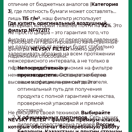
отличие от бюджетных аналогов (
Категория
3
), где плотность бумаги может составлять
лишь
115 г/м²
, наш фильтр использует
Где купить оригинальный воздушный
материал, который тяжелее почти на
92%
. Это
фильтр NF47211?
не просто цифра – это гарантия того, что
фильтр не порвется от перепадов давления,
Приобрести гарантированно качественные
не разрушится от влаги и будет стабильно
фильтры
NEVSKY FILTER
можно двумя
задерживать абразив на всем протяжении
надежными способами:
межсервисного интервала, а не только в
первый час работы. Экономия на фильтре
Непосредственно у
неминуемо ведет к многократно более
производителя.
Оставьте заявку на
высоким затратам на ремонт двигателя.
нашем официальном сайте. Это
оптимальный путь для получения
продукта с полной гарантией качества,
проверенной упаковкой и прямой
доставкой.
Не рискуйте своей техникой.
Выбирайте
У официальных партнеров.
Сеть наших
NEVSKY FILTER – фильтры премиум-класса,
дилеров представлена по всей
России,
которые обеспечат бесперебойную работу
Беларуси, Казахстану и другим странам