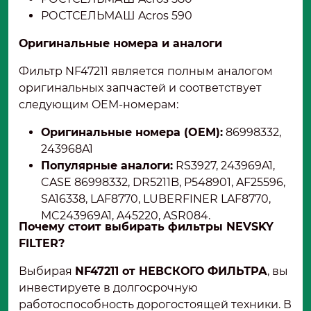
РОСТСЕЛЬМАШ Acros 590
Оригинальные номера и аналоги
Фильтр NF47211 является полным аналогом
оригинальных запчастей и соответствует
следующим OEM-номерам:
Оригинальные номера (OEM):
86998332,
243968A1
Популярные
аналоги
:
RS3927, 243969A1,
CASE 86998332, DR5211B, P548901, AF25596,
SA16338, LAF8770, LUBERFINER LAF8770,
MC243969A1, A45220, ASR084.
Почему стоит выбирать фильтры NEVSKY
FILTER?
Выбирая
NF47211 от НЕВСКОГО ФИЛЬТРА
, вы
инвестируете в долгосрочную
работоспособность дорогостоящей техники. В