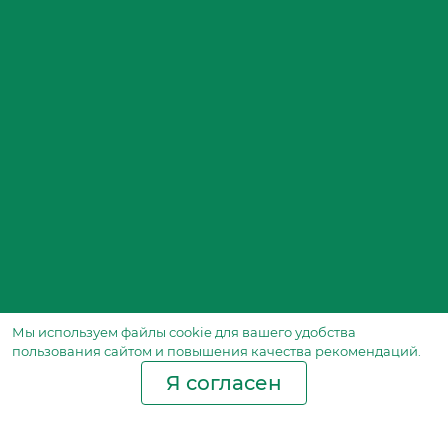
Мы используем файлы сookie для вашего удобства
пользования сайтом и повышения качества рекомендаций.
Я согласен
Производство фильтров
и фильтроэлементов
для всех видов транспорта
и спецтехники