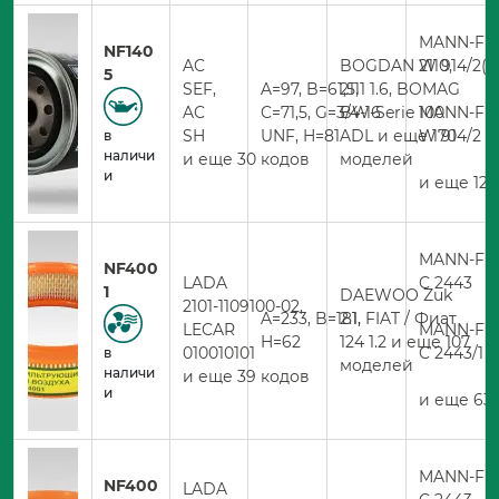
MANN-FIL
NF140
AC
BOGDAN 2110,
W 914/2(1
5
SEF,
A=97, B=61,5,
2111 1.6, BOMAG
AC
C=71,5, G=3/4-16
BW-Serie 100
MANN-FIL
SH
UNF, H=81
ADL и еще 170
W 914/2
в
наличи
и еще 30 кодов
моделей
и
и еще 12 
MANN-FIL
NF400
LADA
C 2443
1
DAEWOO Zuk
2101-1109100-02,
A=233, B=181,
2.1, FIAT / Фиат
LECAR
MANN-FIL
H=62
124 1.2 и еще 107
010010101
C 2443/1
в
моделей
наличи
и еще 39 кодов
и
и еще 63 
MANN-FIL
NF400
LADA