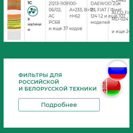
C 2443
1C
21213-1109100-
DAEWOO Zuk
06/02,
A=233, B=181,
2.1, FIAT / Фиат
ALCO Filt
AC
H=62
124 1.2 и еще 107
MD-024
в
PC68
моделей
наличи
и еще 37 кодов
и
и еще 24 
ФИЛЬТРЫ ДЛЯ
РОССИЙСКОЙ
И БЕЛОРУССКОЙ ТЕХНИКИ
Подробнее