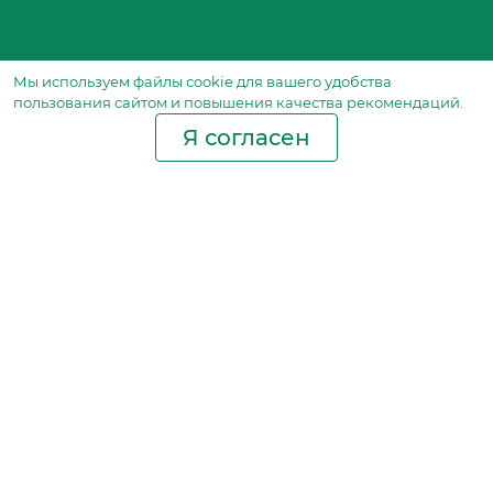
Мы используем файлы сookie для вашего удобства
пользования сайтом и повышения качества рекомендаций.
Я согласен
Производство фильтров
и фильтроэлементов
для всех видов транспорта
и спецтехники
Исходный лист ценообразования
Партнерская сеть
Бизнес идеи