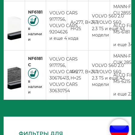
MANN-FIL
NF6181
VOLVO CARS
CU 2855
VOLVO S60 2.0
9171756,
A=277, B=247,
T, VOLVO S60
VOLVO CARS
ALCO Filt
H=25
2.3 T5 и еще 43
в
9204626
MS-6181
наличи
модели
и еще 4 кода
и
и еще 34 
MANN-FIL
NF6181
VOLVO CARS
CUK 2855
C
9171756,
VOLVO S60 2.0
VOLVO CARS
A=277, B=247,
T, VOLVO S60
ALCO Filt
30676413,
H=25
2.3 T5 и еще 43
MS-6215
в
VOLVO CARS
модели
наличи
30630754
и
и еще 23 
ФИЛЬТРЫ ДЛЯ