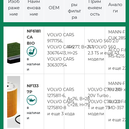
Изоб
Наим
Прим
ры
Анало
раже
енова
ОЕМ
еняем
фильт
ги
ние
ние
ость
ра
NF6181
MANN-FIL
VOLVO CARS
CA
CUK 2855
9171756,
VOLVO S60 2.0
BIO
VOLVO CARS
A=277, B=247,
T, VOLVO S60
ALCO Filt
30676413,
H=25
2.3 T5 и еще 43
MS-6215
VOLVO CARS
модели
в
наличи
30630754
и еще 23 
и
MANN-FIL
NF133
VOLVO CARS
VOLVO C70 I 2.0
HU 819 x
7P
1275811-6,
20V Turbo ,
A=76, B=28,
VOLVO CARS
VOLVO C70 I 2.0
ALCO Filt
C=28, H=79
1275810-8
T и еще 73
MD-357
в
наличи
и еще 3 кода
модели
и
и еще 22 