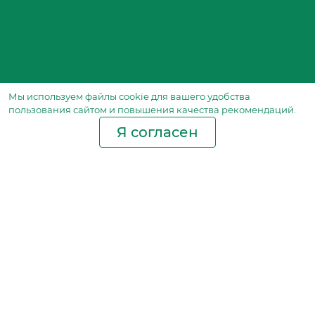
Мы используем файлы сookie для вашего удобства
пользования сайтом и повышения качества рекомендаций.
Я согласен
Производство фильтров
и фильтроэлементов
для всех видов транспорта
и спецтехники
Исходный лист ценообразования
Партнерская сеть