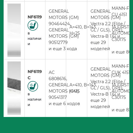
MANN-FIL
GENERAL
GENERAL
CU 4151
NF6119
MOTORS (GM)
MOTORS (GM)
90464424,
Vectra 2.2 (Elite /
A=410, B=143,
1A FIRST
GENERAL
GL / GLS), OPEL
H=25
AUTOMOT
в
MOTORS (GM)
Vectra-B 1.6i и
наличи
C30175
90512779
еще 29
и
и еще 3 кода
моделей
и еще 86
MANN-FIL
GENERAL
NF6119
AC
CUK 4151
MOTORS (GM)
C
6808616,
Vectra 2.2 (Elite /
GENERAL
A=410, B=143,
1A FIRST
GL / GLS), OPEL
MOTORS (GM)
H=25
AUTOMOT
Vectra-B 1.6i и
в
90541317
C30175
наличи
еще 29
и еще 6 кодов
и
моделей
и еще 83 