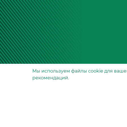
Мы используем файлы сookie для ваше
Производство фильтров
рекомендаций.
и фильтроэлементов
для всех видов транспо
и спецтехники
Исходный лист ценообразо