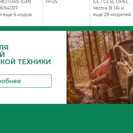
MOTORS (GM)
H=25
GL / GLS), OPEL
90541317
Vectra-B 1.6i и
и еще 6 кодов
еще 29 моделей
ЛЯ
Й
СКОЙ ТЕХНИКИ
робнее