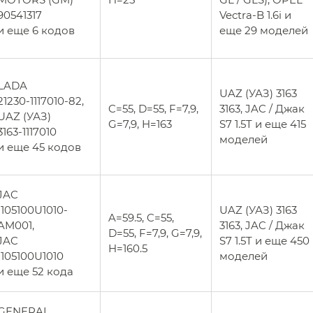
90541317
Vectra-B 1.6i и
и еще 6 кодов
еще 29 моделей
LADA
UAZ (УАЗ) 3163
21230-1117010-82,
C=55, D=55, F=7,9,
3163, JAC / Джак
UAZ (УАЗ)
G=7,9, H=163
S7 1.5T и еще 415
3163-1117010
моделей
и еще 45 кодов
JAC
1105100U1010-
UAZ (УАЗ) 3163
A=59.5, C=55,
AM001,
3163, JAC / Джак
D=55, F=7,9, G=7,9,
JAC
S7 1.5T и еще 450
H=160.5
1105100U1010
моделей
и еще 52 кода
GENERAL