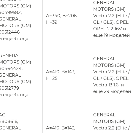
GENERAL
MOTORS (GM)
MOTORS (GM)
90499582,
A=340, B=206,
Vectra 2.2 (Elite /
GENERAL
H=39
GL / GLS), OPEL
MOTORS (GM)
OPEL 2.2 16V и
90512446
еще 19 моделей
и еще 3 кода
GENERAL
GENERAL
MOTORS (GM)
MOTORS (GM)
90464424,
A=410, B=143,
Vectra 2.2 (Elite /
GENERAL
H=25
GL / GLS), OPEL
MOTORS (GM)
Vectra-B 1.6i и
90512779
еще 29 моделей
и еще 3 кода
AC
GENERAL
6808616,
MOTORS (GM)
GENERAL
A=410, B=143,
Vectra 2.2 (Elite /