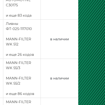
C30175
и еще 83 кода
Ливны
ФТ-025-1117010
MANN-FILTER
в наличии
WK 512
и еще 26 кодов
MANN-FILTER
WK 55/3
MANN-FILTER
в наличии
WK 55/2
и еще 86 кодов
MANN-FILTER