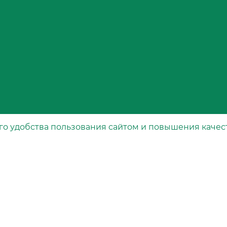
го удобства пользования сайтом и повышения качес
Каталог
рта
Специальные фильтры
Воздушные фильтры
Масляные фильтры
Топливные фильтры
вания
Салонные фильтры
Гидравлические фильтры
Свечные фильтры
Осушители воздуха тормозной системы