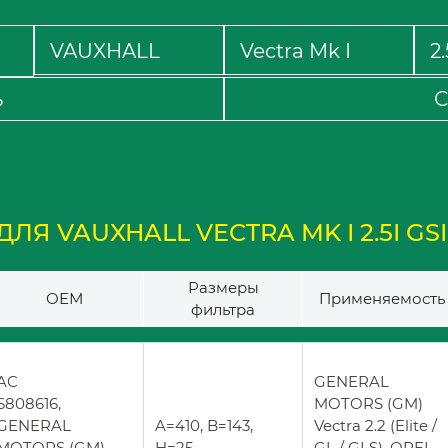
ь
С
Я VAUXHALL VECTRA MK I 2.5I GSI 
Размеры
ОЕМ
Применяемость
фильтра
AC
GENERAL
6808616,
MOTORS (GM)
GENERAL
A=410, B=143,
Vectra 2.2 (Elite /
MOTORS (GM)
H=25
GL / GLS), OPEL