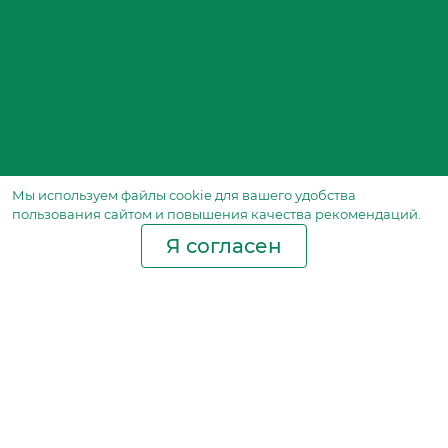
Мы используем файлы сookie для вашего удобства
пользования сайтом и повышения качества рекомендаций.
Я согласен
Производство фильтров
и фильтроэлементов
для всех видов транспорта
и спецтехники
Исходный лист ценообразования
Партнерская сеть