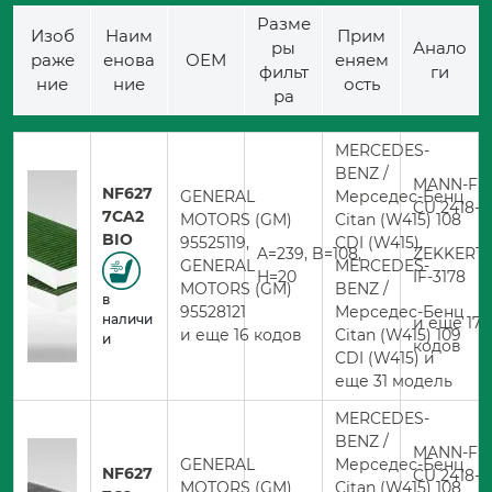
Разме
Изоб
Наим
Прим
ры
Анало
раже
енова
ОЕМ
еняем
фильт
ги
ние
ние
ость
ра
MERCEDES-
BENZ /
MANN-FIL
NF627
GENERAL
Мерседес-Бенц
CU 2418-2
7CA2
MOTORS (GM)
Citan (W415) 108
BIO
95525119,
CDI (W415),
A=239, B=108,
ZEKKERT
GENERAL
MERCEDES-
H=20
IF-3178
MOTORS (GM)
BENZ /
в
95528121
Мерседес-Бенц
наличи
и еще 170
и еще 16 кодов
Citan (W415) 109
и
кодов
CDI (W415) и
еще 31 модель
MERCEDES-
BENZ /
MANN-FIL
GENERAL
Мерседес-Бенц
NF627
CU 2418-2
MOTORS (GM)
Citan (W415) 108