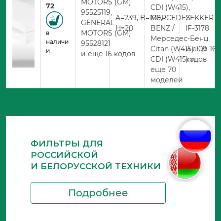
MOTORS (GM)
72
CDI (W415),
95525119,
A=239, B=108,
MERCEDES-
ZEKKERT
GENERAL
H=20
BENZ /
IF-3178
MOTORS (GM)
в
Мерседес-Бенц
наличи
95528121
Citan (W415) 109
и еще 169
и
и еще 16 кодов
CDI (W415) и
кодов
еще 70
моделей
ФИЛЬТРЫ ДЛЯ
РОССИЙСКОЙ
И БЕЛОРУССКОЙ ТЕХНИКИ
Подробнее