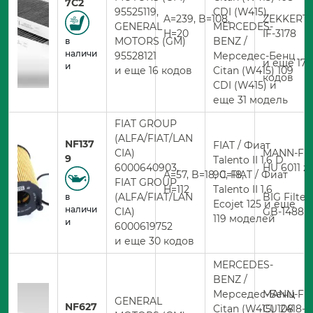
7C2
95525119,
CDI (W415),
A=239, B=108,
ZEKKERT
GENERAL
MERCEDES-
H=20
IF-3178
MOTORS (GM)
BENZ /
в
наличи
95528121
Мерседес-Бенц
и еще 170
и
и еще 16 кодов
Citan (W415) 109
кодов
CDI (W415) и
еще 31 модель
FIAT GROUP
(ALFA/FIAT/LAN
NF137
FIAT / Фиат
CIA)
MANN-FIL
9
Talento II 1.6 D
6000640903,
HU 6011 z
A=57, B=18, C=18,
90, FIAT / Фиат
FIAT GROUP
H=112
Talento II 1.6
(ALFA/FIAT/LAN
BIG Filter
в
Ecojet 125 и еще
наличи
CIA)
GB-1488E
119 моделей
и
6000619752
и еще 30 кодов
MERCEDES-
BENZ /
Мерседес-Бенц
MANN-FIL
GENERAL
NF627
Citan (W415) 108
CU 2418-2