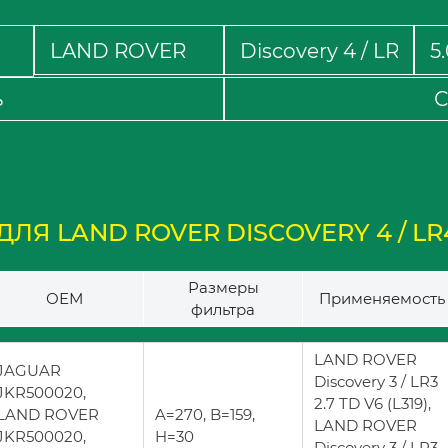
ь
С
ЛЯ LAND ROVER DISCOVERY 4 / LR4 
Размеры
ОЕМ
Применяемость
фильтра
LAND ROVER
JAGUAR
Discovery 3 / LR3
JKR500020,
2.7 TD V6 (L319),
LAND ROVER
A=270, B=159,
LAND ROVER
JKR500020,
H=30
Discovery 3 / LR3