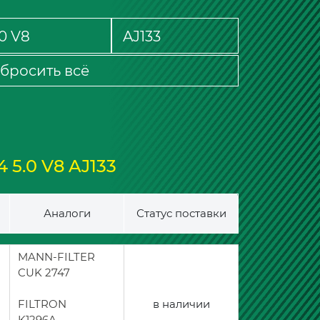
бросить всё
5.0 V8 AJ133
Аналоги
Статус поставки
MANN-FILTER
CUK 2747
FILTRON
в наличии
K1296A