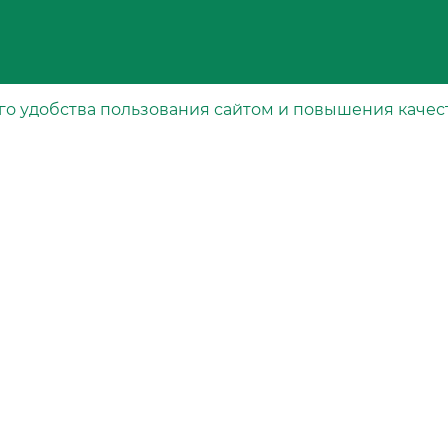
го удобства пользования сайтом и повышения качес
Каталог
рта
Специальные фильтры
Воздушные фильтры
Масляные фильтры
Топливные фильтры
вания
Салонные фильтры
Гидравлические фильтры
Свечные фильтры
Осушители воздуха тормозной системы
Фильтры охлаждающей жидкости
Масляные фильтры для АКПП
Воздушные фильтры для компрессоров
Фильтры очистки сжатого воздуха от ма
Карбамидные фильтры
Фильтры очистки газа