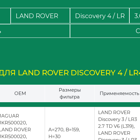
ь
С
ЛЯ LAND ROVER DISCOVERY 4 / LR4
Размеры
ОЕМ
Применяемость
фильтра
LAND ROVER
JAGUAR
Discovery 3 / LR3
JKR500020,
2.7 TD V6 (L319),
LAND ROVER
A=270, B=159,
LAND ROVER
JKR500020,
H=30
Discovery 3 / LR3