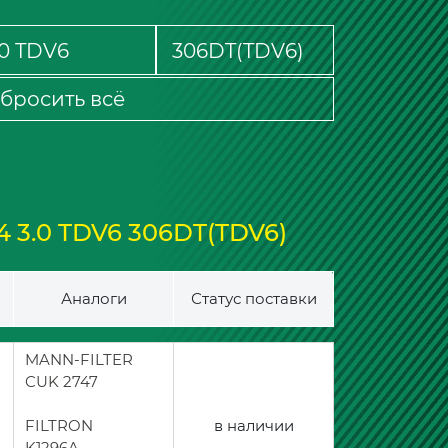
бросить всё
 3.0 TDV6 306DT(TDV6)
Аналоги
Статус поставки
MANN-FILTER
CUK 2747
FILTRON
в наличии
K1296A