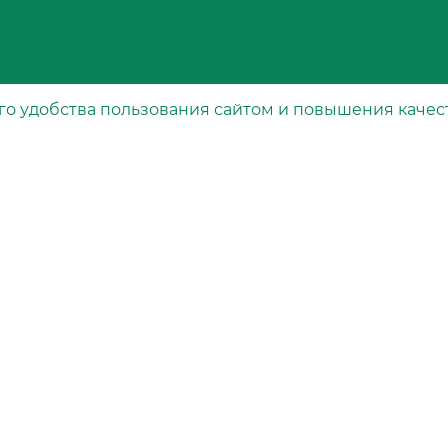
го удобства пользования сайтом и повышения качес
Каталог
рта
Специальные фильтры
Воздушные фильтры
Масляные фильтры
Топливные фильтры
вания
Салонные фильтры
Гидравлические фильтры
Свечные фильтры
Осушители воздуха тормозной системы
Фильтры охлаждающей жидкости
Масляные фильтры для АКПП
Воздушные фильтры для компрессоров
Фильтры очистки сжатого воздуха от ма
Карбамидные фильтры
Фильтры очистки газа