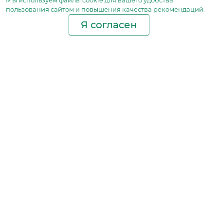
Мы используем файлы сookie для вашего удобства
пользования сайтом и повышения качества рекомендаций.
Я согласен
Производство фильтров
и фильтроэлементов
для всех видов транспорта
и спецтехники
Исходный лист ценообразования
Партнерская сеть
Бизнес идеи
Ответы на вопросы