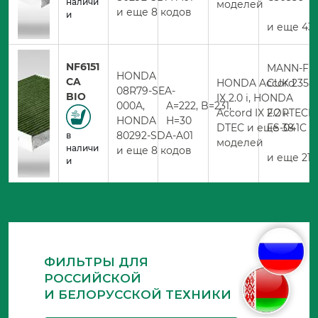
наличи
моделей
и еще 8 кодов
и
и еще 43 
NF6151
MANN-FIL
HONDA
CA
HONDA Accord
CUK 2358
08R79-SEA-
BIO
IX 2.0 i, HONDA
000A,
A=222, B=231,
Accord IX 2.2 i-
FORTECH
HONDA
H=30
DTEC и еще 38
FS-041C
80292-SDA-A01
в
моделей
наличи
и еще 8 кодов
и еще 21 
и
ФИЛЬТРЫ ДЛЯ
РОССИЙСКОЙ
И БЕЛОРУССКОЙ ТЕХНИКИ