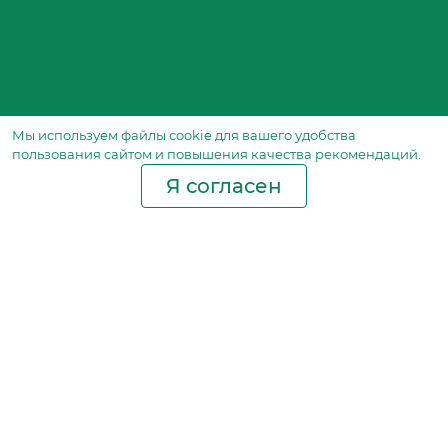
Мы используем файлы сookie для вашего удобства
пользования сайтом и повышения качества рекомендаций.
Я согласен
Производство фильтров
и фильтроэлементов
для всех видов транспорта
и спецтехники
Исходный лист ценообразования
Партнерская сеть