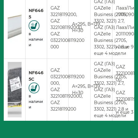
GAZ (ГАЗ)
GAZ
GAZelle
Лааз/Лив
NF646
32218119200,
Business (2705,
201110908
5
GAZ
3302, 3221) 2.7,
A=295, B=139,
3221081192000,
GAZ (ГАЗ)
Лааз/Лив
H=30
GAZ
GAZelle
201110908
в
наличи
03221008119200
Business (2705,
и
000
3302, 3221) 2.8 и
и еще 9 
еще 4 модели
GAZ (ГАЗ)
GAZ
GAZ
GAZelle
NF646
322100811
03221008119200
Business (2705,
5C
00
000,
3302, 3221) 2.7,
A=295, B=139,
GAZ
GAZ (ГАЗ)
H=30
GAZ
3221081192000,
GAZelle
в
322108119
наличи
GAZ
Business (2705,
и
32218119200
3302, 3221) 2.8 и
и еще 3 к
еще 4 модели