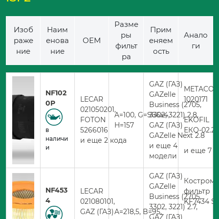
Разме
Изоб
Наим
Прим
ры
Анало
раже
енова
ОЕМ
еняем
фильт
ги
ние
ние
ость
ра
GAZ (ГАЗ)
METACO
NF102
GAZelle
LECAR
1020171
0P
Business (2705,
021050201,
A=100, G=S66х4,
3302, 3221) 2.8,
FOTON
EKOFIL
H=157
GAZ (ГАЗ)
5266016
ЕКО-02.2
в
GAZelle Next 2.8
наличи
и еще 2 кода
и еще 4
и
и еще 7 
модели
GAZ (ГАЗ)
Костромс
GAZelle
NF453
LECAR
фильтр
Business (2705,
4
021080101,
KF7434 S
3302, 3221) 2.7,
GAZ (ГАЗ)
A=218,5, B=95,
GAZ (ГАЗ)