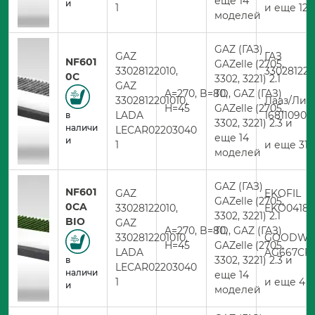
еще 14
и
1
и еще 12 
моделей
GAZ (ГАЗ)
GAZ
ГАЗ
NF601
GAZelle (2705,
33028122010,
330281220
0C
3302, 3221) 2.1
GAZ
A=270, B=80,
TD, GAZ (ГАЗ)
3302812201010,
Лааз/Лив
H=45
GAZelle (2705,
LADA
168110908
в
3302, 3221) 2.3 и
наличи
LECAR02203040
еще 14
и
1
и еще 31 
моделей
GAZ (ГАЗ)
NF601
GAZ
EKOFIL
GAZelle (2705,
0CA
33028122010,
EKO0418
3302, 3221) 2.1
BIO
GAZ
A=270, B=80,
TD, GAZ (ГАЗ)
3302812201010,
GOODWI
H=45
GAZelle (2705,
LADA
AG667CF
3302, 3221) 2.3 и
в
LECAR02203040
наличи
еще 14
1
и еще 4 к
и
моделей