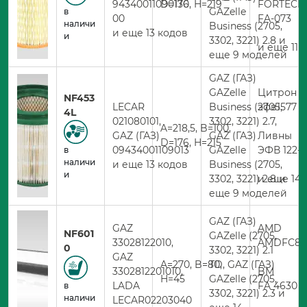
94340011090130
D=176, H=219
FORTECH
GAZelle
в
00
FA-073
наличи
Business (2705,
и еще 13 кодов
и
3302, 3221) 2.8 и
и еще 11 
еще 9 моделей
GAZ (ГАЗ)
GAZelle
Цитрон
NF453
LECAR
Business (2705,
эфв1577
4L
021080101,
3302, 3221) 2.7,
A=218,5, B=100,
GAZ (ГАЗ)
GAZ (ГАЗ)
Ливны
D=176, H=215
09434001109013
GAZelle
ЭФВ 122-1
в
наличи
и еще 13 кодов
Business (2705,
и
3302, 3221) 2.8 и
и еще 14 
еще 9 моделей
GAZ (ГАЗ)
GAZ
AMD
NF601
GAZelle (2705,
33028122010,
AMDFC85
0
3302, 3221) 2.1
GAZ
A=270, B=80,
TD, GAZ (ГАЗ)
3302812201010,
BM
H=45
GAZelle (2705,
LADA
FA 4630
в
3302, 3221) 2.3 и
наличи
LECAR02203040