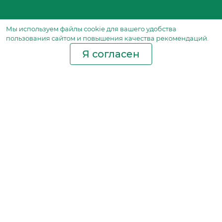
Мы используем файлы сookie для вашего удобства
пользования сайтом и повышения качества рекомендаций.
Я согласен
Производство фильтров
и фильтроэлементов
для всех видов транспорта
и спецтехники
Исходный лист ценообразования
Партнерская сеть
Бизнес идеи