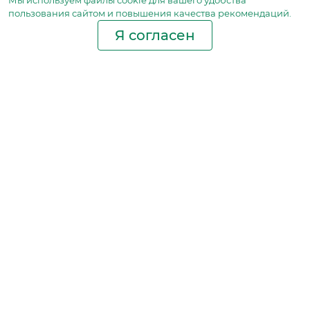
Мы используем файлы сookie для вашего удобства
пользования сайтом и повышения качества рекомендаций.
Я согласен
Производство фильтров
и фильтроэлементов
для всех видов транспорта
и спецтехники
Исходный лист ценообразования
Партнерская сеть
Бизнес идеи
Ответы на вопросы