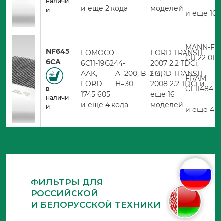
наличи
и еще 2 кода
моделей
и
и еще 10 
MANN-FIL
NF645
FOMOCO
FORD TRANSIT
CU 22 013
6CA
6C11-19G244-
2007 2.2 TDCi,
AAK,
A=200, B=214,
FORD TRANSIT
FRAM
FORD
H=30
2008 2.2 TDCi и
CF11484
в
1745 605
еще 16
наличи
и еще 4 кода
моделей
и
и еще 4 к
ФИЛЬТРЫ ДЛЯ
РОССИЙСКОЙ
И БЕЛОРУССКОЙ ТЕХНИКИ