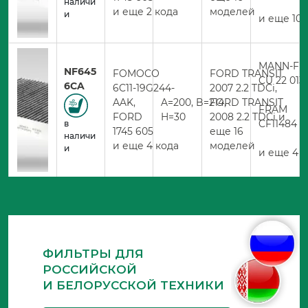
наличи
и еще 2 кода
моделей
и
и еще 10 
MANN-FIL
NF645
FOMOCO
FORD TRANSIT
CU 22 013
6CA
6C11-19G244-
2007 2.2 TDCi,
AAK,
A=200, B=214,
FORD TRANSIT
FRAM
FORD
H=30
2008 2.2 TDCi и
CF11484
в
1745 605
еще 16
наличи
и еще 4 кода
моделей
и
и еще 4 к
ФИЛЬТРЫ ДЛЯ
РОССИЙСКОЙ
И БЕЛОРУССКОЙ ТЕХНИКИ