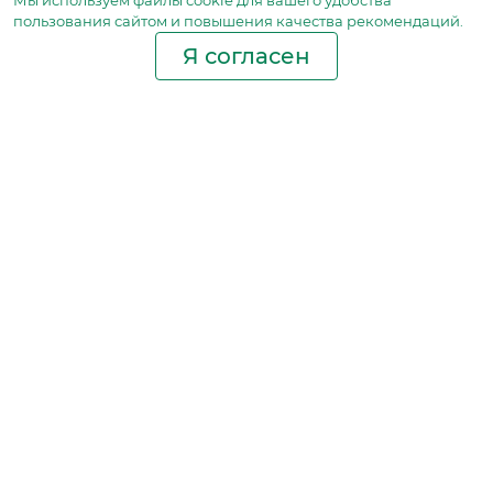
Мы используем файлы сookie для вашего удобства
пользования сайтом и повышения качества рекомендаций.
Я согласен
Производство фильтров
и фильтроэлементов
для всех видов транспорта
и спецтехники
Исходный лист ценообразования
Партнерская сеть
Бизнес идеи
Ответы на вопросы