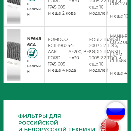
FORD
H=30
2008 2.2 TDCi и
CUK 22 01
в
1745 605
еще 16
наличи
и еще 2 кода
моделей
и
и еще 10 
MANN-FIL
NF645
FOMOCO
FORD TRANSIT
CU 22 013
6CA
6C11-19G244-
2007 2.2 TDCi,
AAK,
A=200, B=214,
FORD TRANSIT
FRAM
FORD
H=30
2008 2.2 TDCi и
CF11484
в
1745 605
еще 16
наличи
и еще 4 кода
моделей
и
и еще 4 к
ФИЛЬТРЫ ДЛЯ
РОССИЙСКОЙ
И БЕЛОРУССКОЙ ТЕХНИКИ