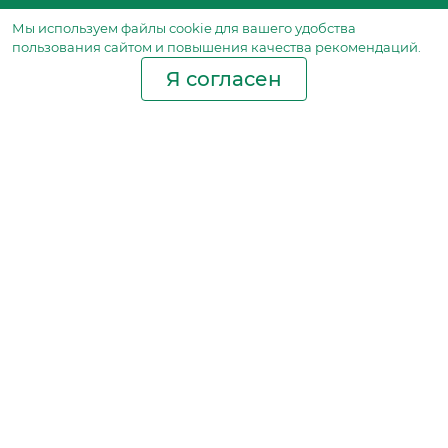
Мы используем файлы сookie для вашего удобства
пользования сайтом и повышения качества рекомендаций.
Я согласен
Производство фильтров
и фильтроэлементов
для всех видов транспорта
и спецтехники
Исходный лист ценообразования
Партнерская сеть
Бизнес идеи
Ответы на вопросы