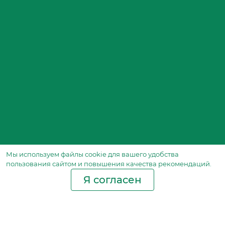
Мы используем файлы сookie для вашего удобства
пользования сайтом и повышения качества рекомендаций.
Я согласен
Производство фильтров
и фильтроэлементов
для всех видов транспорта
и спецтехники