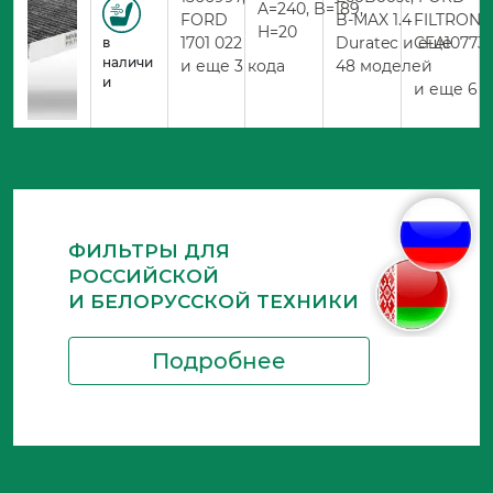
A=240, B=189,
FORD
B-MAX 1.4
FILTRON
H=20
1701 022
Duratec и еще
CFA10773
в
наличи
и еще 3 кода
48 моделей
и
и еще 6 
ФИЛЬТРЫ ДЛЯ
РОССИЙСКОЙ
И БЕЛОРУССКОЙ ТЕХНИКИ
Подробнее