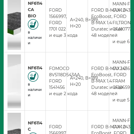
NF6114
MANN-FIL
CA
FORD
FORD B-MAX 1.0
CUK 2436
BIO
1566997,
EcoBoost, FORD
A=240, B=189,
FORD
B-MAX 1.4
FILTRON
H=20
1701 022
Duratec и еще
CFA10773
в
и еще 3 кода
48 моделей
наличи
и еще 6 
и
MANN-FIL
NF6114
FOMOCO
FORD B-MAX 1.0
CU 2436
8V5118D543AA,
EcoBoost, FORD
A=240, B=189,
FORD
B-MAX 1.4
FRAM
H=20
в
1541456
Duratec и еще
CF10659
наличи
и еще 2 кода
48 моделей
и
и еще 5 
MANN-FIL
NF6114
FORD
FORD B-MAX 1.0
CUK 2436
C
1566997,
EcoBoost, FORD