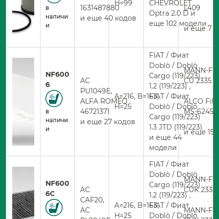
H=99
CHEVROLET
1631487880
L409
в
Optra 2.0 D и
наличи
и еще 40 кодов
еще 102 модели
и
и еще 7 
FIAT / Фиат
Doblò / Doblò
MANN-FIL
NF600
Cargo (119/223)
AC
CU 2335
6
1.2 (119/223) ,
PU1049E,
A=216, B=163,
FIAT / Фиат
ALFA ROMEO
ALCO Filt
H=25
Doblò / Doblò
46721371
MS-6245
в
Cargo (119/223)
наличи
и еще 27 кодов
1.3 JTD (119/223)
и
и еще 15 
и еще 44
модели
FIAT / Фиат
Doblò / Doblò
MANN-FIL
NF600
Cargo (119/223)
AC
CUK 2335 
6C
1.2 (119/223) ,
CAF20,
A=216, B=163,
FIAT / Фиат
AC
MANN-FIL
H=25
Doblò / Doblò