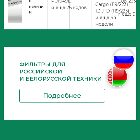
PU1049E
CUK 2335
в
Cargo (119/223)
наличи
и еще 26 кодов
1.3 JTD (119/223)
и
и еще 94
и еще 44
модели
ФИЛЬТРЫ ДЛЯ
РОССИЙСКОЙ
И БЕЛОРУССКОЙ ТЕХНИКИ
Подробнее