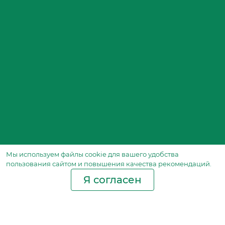
Мы используем файлы сookie для вашего удобства
пользования сайтом и повышения качества рекомендаций.
Я согласен
Производство фильтров
и фильтроэлементов
для всех видов транспорта
и спецтехники