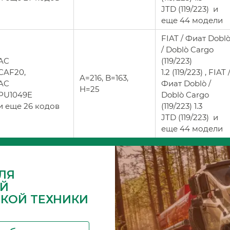
JTD (119/223) и
еще 44 модели
FIAT / Фиат Dobl
/ Doblò Cargo
AC
(119/223)
CAF20,
1.2 (119/223) , FIAT 
A=216, B=163,
AC
Фиат Doblò /
H=25
PU1049E
Doblò Cargo
и еще 26 кодов
(119/223) 1.3
JTD (119/223) и
еще 44 модели
ЛЯ
Й
СКОЙ ТЕХНИКИ