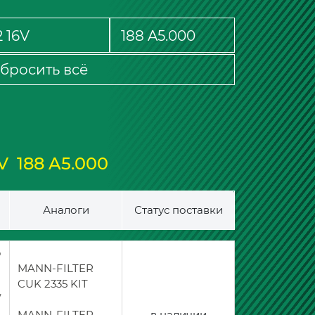
бросить всё
V 188 A5.000
Аналоги
Статус поставки
ò
MANN-FILTER
CUK 2335 KIT
/
MANN-FILTER
в наличии