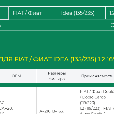
ь
С
 FIAT / ФИАТ IDEA (135/235) 1.2 16
Размеры
ОЕМ
Применяемость
фильтра
FIAT / Фиат Dobl
/ Doblò Cargo
AC
(119/223)
CAF20,
1.2 (119/223) , FIAT 
A=216, B=163,
AC
Фиат Doblò /