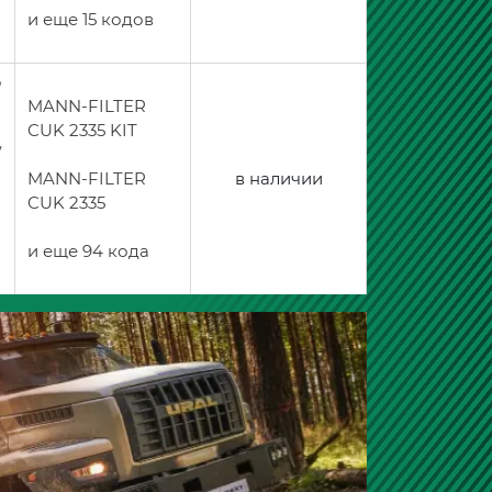
и еще 15 кодов
ò
MANN-FILTER
CUK 2335 KIT
/
MANN-FILTER
в наличии
CUK 2335
и еще 94 кода