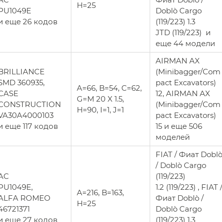
H=25
PU1049E
Doblò Cargo
и еще 26 кодов
(119/223) 1.3
JTD (119/223) и
еще 44 модели
AIRMAN AX
BRILLIANCE
(Minibagger/Com
SMD 360935,
pact Excavators)
A=66, B=54, C=62,
CASE
12, AIRMAN AX
G=M 20 X 1.5,
CONSTRUCTION
(Minibagger/Com
H=90, I=1, J=1
VA30A4000103
pact Excavators)
и еще 117 кодов
15 и еще 506
моделей
FIAT / Фиат Dobl
/ Doblò Cargo
AC
(119/223)
PU1049E,
1.2 (119/223) , FIAT 
A=216, B=163,
ALFA ROMEO
Фиат Doblò /
H=25
46721371
Doblò Cargo
и еще 27 кодов
(119/223) 1.3