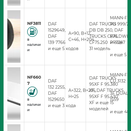
MANN-FIL
NF3811
DAF
DAF TRUCKS
PU 999/2 
1529649,
DB DB 250, DAF
A=90, B=12,
DAF
TRUCKS CF75
BALDWIN
C=46, H=204
в
139 7766
CF75.250 и еще
PF7767
наличи
и еще 5 кодов
31 модель
и
и еще 5 
MANN-FIL
NF660
DAF TRUCKS
DAF
CU 3132
7
95XF F 95.380
132 2255,
A=322, B=235,
XF, DAF TRUCKS
DAF
3F QUALI
H=25
95XF F 95.430
1529650
1559
в
XF и еще 15
наличи
и еще 3 кода
моделей
и
и еще 48