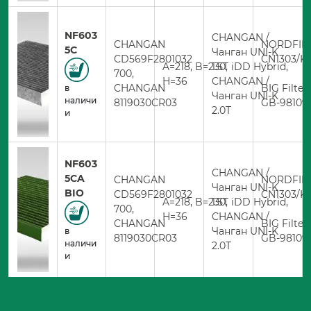
NF603
CHANGAN /
CHANGAN
NORDFIL
5C
Чанган UNI-K
CD569F2801032
CN1303/K
A=218, B=230,
1.5T iDD Hybrid,
700,
H=36
CHANGAN /
CHANGAN
BIG Filter
в
Чанган UNI-K
наличи
8119030CR03
GB-98109
2.0T
и
NF603
CHANGAN /
5CA
CHANGAN
NORDFIL
Чанган UNI-K
BIO
CD569F2801032
CN1303/K
A=218, B=230,
1.5T iDD Hybrid,
700,
H=36
CHANGAN /
CHANGAN
BIG Filter
Чанган UNI-K
в
8119030CR03
GB-98109
наличи
2.0T
и