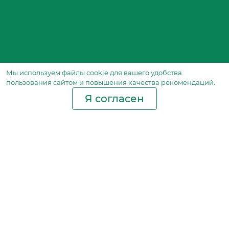
Мы используем файлы сookie для вашего удобства
пользования сайтом и повышения качества рекомендаций.
Я согласен
Производство фильтров
и фильтроэлементов
для всех видов транспорта
и спецтехники
Исходный лист ценообразования
Партнерская сеть