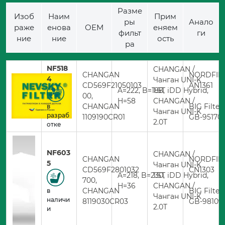
Разме
Изоб
Наим
Прим
ры
Анало
раже
енова
ОЕМ
еняем
фильт
ги
ние
ние
ость
ра
NF518
CHANGAN /
CHANGAN
NORDFIL
4
Чанган UNI-K
CD569F21050103
AN1361
A=222, B=188,
1.5T iDD Hybrid,
00,
H=58
CHANGAN /
CHANGAN
BIG Filter
в
Чанган UNI-K
разраб
1109190CR01
GB-95170
2.0T
отке
NF603
CHANGAN /
CHANGAN
NORDFIL
5
Чанган UNI-K
CD569F2801032
CN1303
A=218, B=230,
1.5T iDD Hybrid,
700,
H=36
CHANGAN /
CHANGAN
BIG Filter
в
Чанган UNI-K
наличи
8119030CR03
GB-98109
2.0T
и