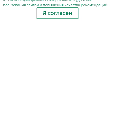
Мы используем файлы сookie для вашего удобства
пользования сайтом и повышения качества рекомендаций.
Я согласен
Производство фильтров
и фильтроэлементов
для всех видов транспорта
и спецтехники
Исходный лист ценообразования
Партнерская сеть
Бизнес идеи
Ответы на вопросы