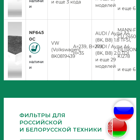
наличи
и еще 3 кода
моделей
и
и еще 6 
MANN-FIL
NF645
AUDI / Ауди A4
CU 2450
0C
(8K, B8) 1.8 TFSI,
VW
A=239, B=279,
AUDI / Ауди A4
(Volkswagen)
FILTRON
H=35
(8K, B8) 2.0 TDI
8K0819439
K1278
в
и еще 29
наличи
моделей
и
и еще 6 
ФИЛЬТРЫ ДЛЯ
РОССИЙСКОЙ
И БЕЛОРУССКОЙ ТЕХНИКИ