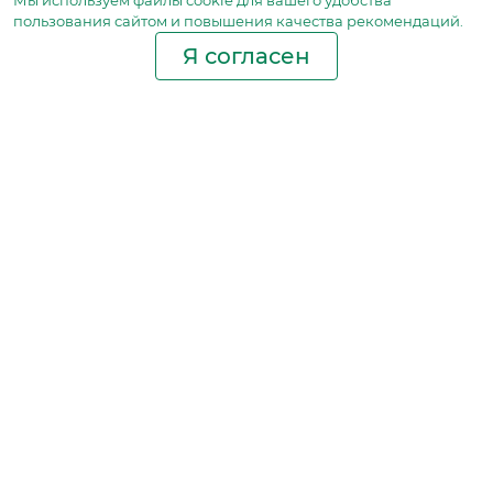
Мы используем файлы сookie для вашего удобства
пользования сайтом и повышения качества рекомендаций.
Я согласен
Производство фильтров
и фильтроэлементов
для всех видов транспорта
и спецтехники
Исходный лист ценообразования
Партнерская сеть
Бизнес идеи
Ответы на вопросы