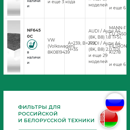
наличи
и еще 3 кода
моделей
и
и еще 6 
MANN-FIL
NF645
AUDI / Ауди A4
CU 2450
0C
(8K, B8) 1.8 TFSI,
VW
A=239, B=279,
AUDI / Ауди A4
(Volkswagen)
FILTRON
H=35
(8K, B8) 2.0 TDI
8K0819439
K1278
в
и еще 29
наличи
моделей
и
и еще 6 
ФИЛЬТРЫ ДЛЯ
РОССИЙСКОЙ
И БЕЛОРУССКОЙ ТЕХНИКИ